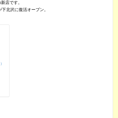
の新店です。
が下北沢に復活オープン。
シ）