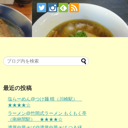
最近の投稿
塩らーめん@つけ麺 晴（川崎駅）
★★★★☆
ラーメン@竹岡式ラーメン もくもく亭
（南林間駅） ★★★★☆
濃厚中華そば@濃厚中華そば つる縁