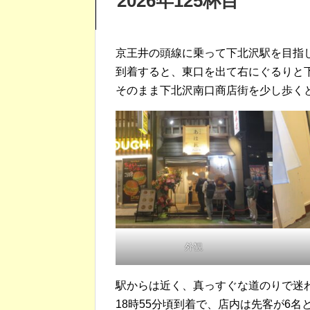
2026年125杯目
京王井の頭線に乗って下北沢駅を目指
到着すると、東口を出て右にぐるりと
そのまま下北沢南口商店街を少し歩く
外観
駅からは近く、真っすぐな道のりで迷
18時55分頃到着で、店内は先客が6名