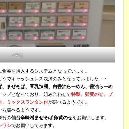
券売機
に食券を購入するシステムとなっています。
ようでキャッシュレス決済のみとなっていました・・
ば、まぜそば、豆乳辣麺、白醤油らーめん、醤油らーめ
アップとなっており、組み合わせで
特製、卵黄のせ、プ
付、ミックスワンタン付
が選べるようです。
から選べるようです。
未食の
仙台辛味噌まぜそば 卵黄のせ
をお願いします。
シワシ
でお願いしてみます。