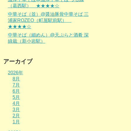
（葛西駅） ★★★★☆
中華そば（並）@醤油豚骨中華そば 三
浦家ROZEO（町屋駅前駅）
★★★★☆
中華そば（細めん）@天ぷらと酒肴 深
綠栽（新小岩駅）
アーカイブ
2026年
8月
7月
6月
5月
4月
3月
2月
1月