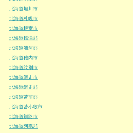
北海道旭川市
北海道札幌市
北海道根室市
北海道標津郡
北海道浦河郡
北海道稚内市
北海道紋別市
北海道網走市
北海道網走郡
北海道苫前郡
北海道苫小牧市
北海道釧路市
北海道阿寒郡