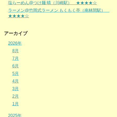
塩らーめん@つけ麺 晴（川崎駅） ★★★★☆
ラーメン@竹岡式ラーメン もくもく亭（南林間駅）
★★★★☆
アーカイブ
2026年
8月
7月
6月
5月
4月
3月
2月
1月
2025年