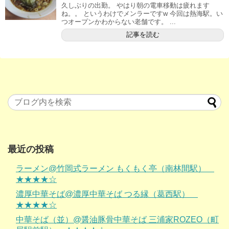
久しぶりの出勤。 やはり朝の電車移動は疲れます
ね。。 というわけでメンラーですw 今回は熱海駅。い
つオープンかわからない老舗です。 ...
記事を読む
最近の投稿
ラーメン@竹岡式ラーメン もくもく亭（南林間駅）
★★★★☆
濃厚中華そば@濃厚中華そば つる縁（葛西駅）
★★★★☆
中華そば（並）@醤油豚骨中華そば 三浦家ROZEO（町