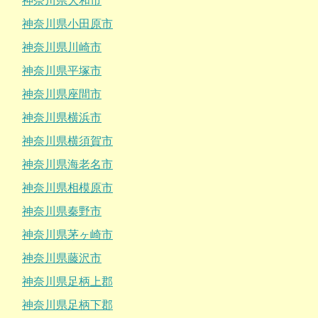
神奈川県大和市
神奈川県小田原市
神奈川県川崎市
神奈川県平塚市
神奈川県座間市
神奈川県横浜市
神奈川県横須賀市
神奈川県海老名市
神奈川県相模原市
神奈川県秦野市
神奈川県茅ヶ崎市
神奈川県藤沢市
神奈川県足柄上郡
神奈川県足柄下郡