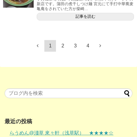
新店です。蒲田の煮干しつけ麺 宮元にて手打中華蕎麦
亀庵をされていた方が柴崎...
記事を読む
1
2
3
4
最近の投稿
らうめん@淺草 來々軒（浅草駅） ★★★★☆