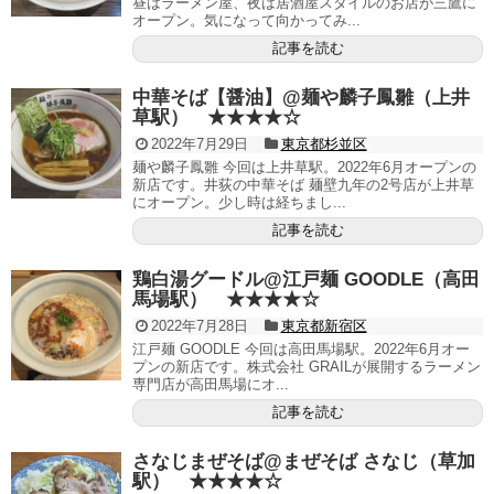
昼はラーメン屋、夜は居酒屋スタイルのお店が三鷹に
オープン。気になって向かってみ...
記事を読む
中華そば【醤油】@麺や麟子鳳雛（上井
草駅） ★★★★☆
2022年7月29日
東京都杉並区
麺や麟子鳳雛 今回は上井草駅。2022年6月オープンの
新店です。井荻の中華そば 麺壁九年の2号店が上井草
にオープン。少し時は経ちまし...
記事を読む
鶏白湯グードル@江戸麺 GOODLE（高田
馬場駅） ★★★★☆
2022年7月28日
東京都新宿区
江戸麺 GOODLE 今回は高田馬場駅。2022年6月オー
プンの新店です。株式会社 GRAILが展開するラーメン
専門店が高田馬場にオ...
記事を読む
さなじまぜそば@まぜそば さなじ（草加
駅） ★★★★☆