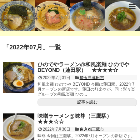
というわけでメンラーです
新店を中心に食べたラーメンを記録するブログです。
「
2022年07月
」
一覧
ひのでやラーメン@和風楽麺 ひのでや
BEYOND（蓮田駅） ★★★★☆
2022年7月31日
埼玉県蓮田市
和風楽麺 ひのでや BEYOND 今回は蓮田駅。2022年7
月オープンの新店です。蓮田の灯楽やが、同じ彩々楽
グループの和風楽麺 ひの...
記事を読む
味噌ラーメン@味尊（三鷹駅）
★★★☆☆
2022年7月30日
東京都三鷹市
味尊 今回は三鷹駅。2022年7月オープンの新店です。