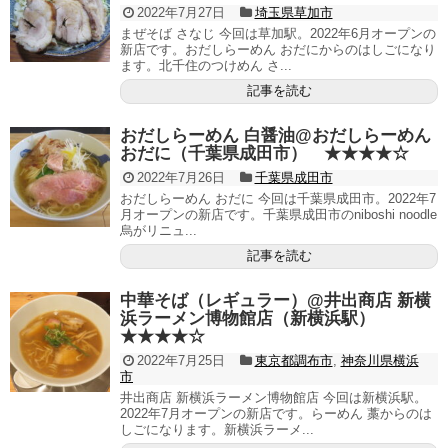
2022年7月27日
埼玉県草加市
まぜそば さなじ 今回は草加駅。2022年6月オープンの
新店です。おだしらーめん おだにからのはしごになり
ます。北千住のつけめん さ...
記事を読む
おだしらーめん 白醤油@おだしらーめん
おだに（千葉県成田市） ★★★★☆
2022年7月26日
千葉県成田市
おだしらーめん おだに 今回は千葉県成田市。2022年7
月オープンの新店です。千葉県成田市のniboshi noodle
烏がリニュ...
記事を読む
中華そば（レギュラー）@井出商店 新横
浜ラーメン博物館店（新横浜駅）
★★★★☆
2022年7月25日
東京都調布市
,
神奈川県横浜
市
井出商店 新横浜ラーメン博物館店 今回は新横浜駅。
2022年7月オープンの新店です。らーめん 藁からのは
しごになります。新横浜ラーメ...