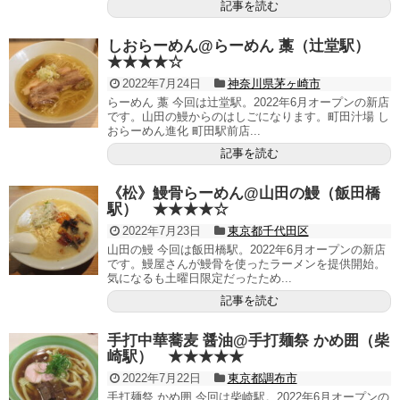
記事を読む
しおらーめん@らーめん 藁（辻堂駅）
★★★★☆
2022年7月24日
神奈川県茅ヶ崎市
らーめん 藁 今回は辻堂駅。2022年6月オープンの新店
です。山田の鰻からのはしごになります。町田汁場 し
おらーめん進化 町田駅前店...
記事を読む
《松》鰻骨らーめん@山田の鰻（飯田橋
駅） ★★★★☆
2022年7月23日
東京都千代田区
山田の鰻 今回は飯田橋駅。2022年6月オープンの新店
です。鰻屋さんが鰻骨を使ったラーメンを提供開始。
気になるも土曜日限定だったため...
記事を読む
手打中華蕎麦 醤油@手打麺祭 かめ囲（柴
崎駅） ★★★★★
2022年7月22日
東京都調布市
手打麺祭 かめ囲 今回は柴崎駅。2022年6月オープンの