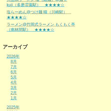
kuji（多磨霊園駅） ★★★★☆
塩らーめん@つけ麺 晴（川崎駅）
★★★★☆
ラーメン@竹岡式ラーメン もくもく亭
（南林間駅） ★★★★☆
アーカイブ
2026年
8月
7月
6月
5月
4月
3月
2月
1月
2025年