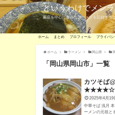
というわけでメンラ
新店を中心に食べたラーメンを記録する
ホーム
まとめ
プロフィール
プライバシ
ホーム
ラーメン
岡山県
「
岡山県岡山市
」
一覧
カツそば@
★★★★☆
2025年4月19
中華そば 浅月 
ーメンの元祖とも