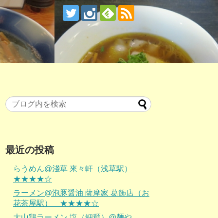
最近の投稿
らうめん@淺草 來々軒（浅草駅）
★★★★☆
ラーメン@泡豚醤油 薩摩家 葛飾店（お
花茶屋駅） ★★★★☆
大山鶏ラーメン 塩（細麺）@麺や