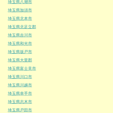
埼玉県八潮市
埼玉県加須市
埼玉県北本市
埼玉県北足立郡
埼玉県吉川市
埼玉県和光市
埼玉県坂戸市
埼玉県大里郡
埼玉県富士見市
埼玉県川口市
埼玉県川越市
埼玉県幸手市
埼玉県志木市
埼玉県戸田市