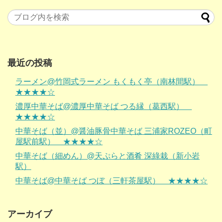
最近の投稿
ラーメン@竹岡式ラーメン もくもく亭（南林間駅）
★★★★☆
濃厚中華そば@濃厚中華そば つる縁（葛西駅）
★★★★☆
中華そば（並）@醤油豚骨中華そば 三浦家ROZEO（町
屋駅前駅） ★★★★☆
中華そば（細めん）@天ぷらと酒肴 深綠栽（新小岩
駅）
中華そば@中華そば つぼ（三軒茶屋駅） ★★★★☆
アーカイブ