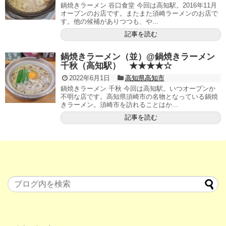
鍋焼きラーメン 谷口食堂 今回は高知駅。2016年11月
オープンのお店です。またまた須崎ラーメンのお店で
す。他の候補がありつつも、や...
記事を読む
鍋焼きラーメン（並）@鍋焼きラーメン
千秋（高知駅） ★★★★☆
2022年6月1日
高知県高知市
鍋焼きラーメン 千秋 今回は高知駅。いつオープンか
不明な店です。高知県須崎市の名物となっている鍋焼
きラーメン。須崎市を訪れることはか...
記事を読む