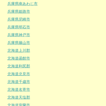
兵庫県南あわじ市
兵庫県姫路市
兵庫県尼崎市
兵庫県明石市
兵庫県神戸市
兵庫県篠山市
北海道上川郡
北海道函館市
北海道利尻郡
北海道北見市
北海道千歳市
北海道名寄市
北海道天塩郡
北海道室蘭市