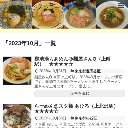
というわけでメンラーです
新店を中心に食べたラーメンを記録するブログです。
「
2023年10月
」
一覧
鶏清湯らあめん@麺屋さんQ（上町
駅） ★★★★☆
2023年10月31日
東京都世田谷区
麺屋さんQ 今回は上町駅。2023年9月オープンの新店
です。豪徳寺の2階のラーメンから派生したラーメン
屋さんが上町にオープン。過去に...
記事を読む
らーめん@スタ麺 あひる（上北沢駅）
★★★★☆
2023年10月30日
東京都杉並区
スタ麺 あひる 今回は上北沢駅。2023年10月オープン