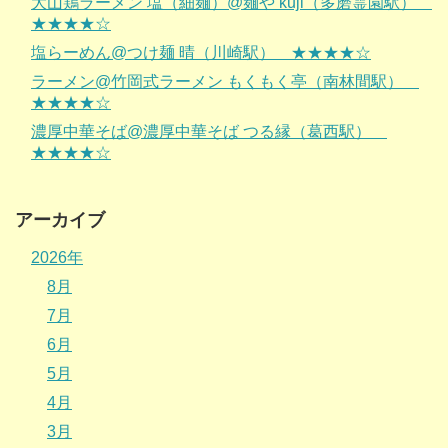
大山鶏ラーメン 塩（細麺）@麺や kuji（多磨霊園駅）
★★★★☆
塩らーめん@つけ麺 晴（川崎駅） ★★★★☆
ラーメン@竹岡式ラーメン もくもく亭（南林間駅）
★★★★☆
濃厚中華そば@濃厚中華そば つる縁（葛西駅）
★★★★☆
アーカイブ
2026年
8月
7月
6月
5月
4月
3月