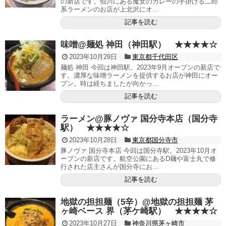
の新店です。仙川にある魔女のカレーの手掛ける二郎
系ラーメンのお店が上北沢にオ...
記事を読む
味噌@麺処 神田（神田駅） ★★★★☆
2023年10月29日
東京都千代田区
麺処 神田 今回は神田駅。2023年9月オープンの新店で
す。濃厚な味噌ラーメンを提供するお店が神田にオー
プン。時は経ちましたが向かっ...
記事を読む
ラーメン@豚ノヴァ 国分寺本店（国分寺
駅） ★★★★☆
2023年10月28日
東京都国分寺市
豚ノヴァ 国分寺本店 今回は国分寺駅。2023年10月オ
ープンの新店です。航空公園にあるD麺や富士丸で修
行された店主さんが国分寺にお...
記事を読む
地獄の担担麺（5辛）@地獄の担担麺 茅
ヶ崎ベース 界（茅ケ崎駅） ★★★★☆
2023年10月27日
神奈川県茅ヶ崎市