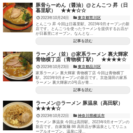
豚骨らーめん（醤油）@とんこつ 昇（日
暮里駅） ★★★☆☆
2023年10月24日
東京都荒川区
とんこつ 昇 今回は日暮里駅。2023年9月オープンの新
店です。とんこつを使ったラーメンを提供するお店が
が日暮里にオープン。なんとな...
記事を読む
ラーメン（並）@家系ラーメン 裏大輝家
青物横丁店（青物横丁駅） ★★★★☆
2023年10月23日
東京都品川区
家系ラーメン 裏大輝家 青物横丁店 今回は青物横丁
駅。2023年9月オープンの新店です。京急蒲田の家系
ラーメン 裏大輝家の3号店が青...
記事を読む
ラーメン@ラーメン 豚温泉（高田駅）
★★★★☆
2023年10月22日
神奈川県横浜市
ラーメン 豚温泉 今回は高田駅。2023年9月オープンの
新店です。自家製麺 88 高田店が豚温泉としてリニュ
ーアルオープン。温泉に浸...