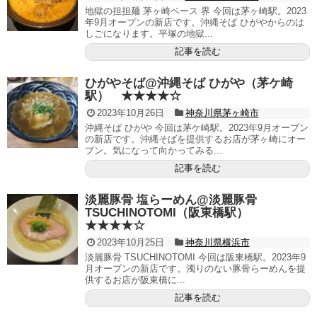
地獄の担担麺 茅ヶ崎ベース 界 今回は茅ヶ崎駅。2023
年9月オープンの新店です。沖縄そば ひがやからのは
しごになります。平塚の地獄...
記事を読む
ひがやそば@沖縄そば ひがや（茅ケ崎
駅） ★★★★☆
2023年10月26日
神奈川県茅ヶ崎市
沖縄そば ひがや 今回は茅ケ崎駅。2023年9月オープン
の新店です。沖縄そばを提供するお店が茅ヶ崎にオー
プン。気になって向かってみる...
記事を読む
淡麗豚骨 塩らーめん@淡麗豚骨
TSUCHINOTOMI（阪東橋駅）
★★★★☆
2023年10月25日
神奈川県横浜市
淡麗豚骨 TSUCHINOTOMI 今回は阪東橋駅。2023年9
月オープンの新店です。濁りのない豚骨らーめんを提
供するお店が阪東橋に...
記事を読む