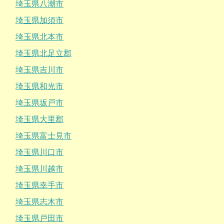
埼玉県八潮市
埼玉県加須市
埼玉県北本市
埼玉県北足立郡
埼玉県吉川市
埼玉県和光市
埼玉県坂戸市
埼玉県大里郡
埼玉県富士見市
埼玉県川口市
埼玉県川越市
埼玉県幸手市
埼玉県志木市
埼玉県戸田市