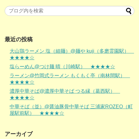
最近の投稿
大山鶏ラーメン 塩（細麺）@麺や kuji（多磨霊園駅）
★★★★☆
塩らーめん@つけ麺 晴（川崎駅） ★★★★☆
ラーメン@竹岡式ラーメン もくもく亭（南林間駅）
★★★★☆
濃厚中華そば@濃厚中華そば つる縁（葛西駅）
★★★★☆
中華そば（並）@醤油豚骨中華そば 三浦家ROZEO（町
屋駅前駅） ★★★★☆
アーカイブ