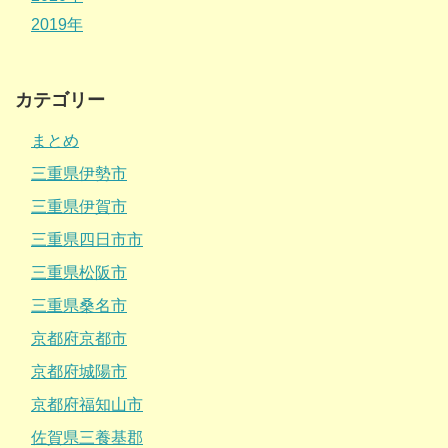
2019年
カテゴリー
まとめ
三重県伊勢市
三重県伊賀市
三重県四日市市
三重県松阪市
三重県桑名市
京都府京都市
京都府城陽市
京都府福知山市
佐賀県三養基郡