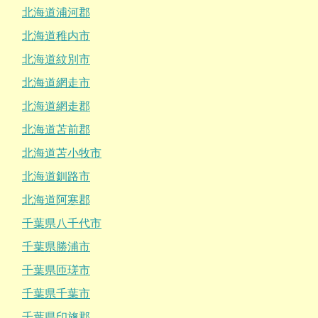
北海道浦河郡
北海道稚内市
北海道紋別市
北海道網走市
北海道網走郡
北海道苫前郡
北海道苫小牧市
北海道釧路市
北海道阿寒郡
千葉県八千代市
千葉県勝浦市
千葉県匝瑳市
千葉県千葉市
千葉県印旛郡