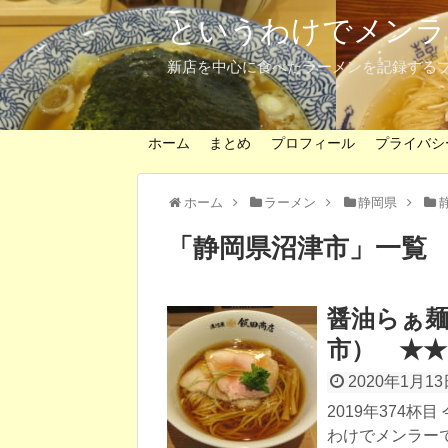
というわけでメンラ
新店を中心に食べたラーメンを記録する
ホーム
まとめ
プロフィール
プライバシ
ホーム
ラーメン
静岡県
「
静岡県沼津市
」
一覧
醤油らぁ麺
市） ★★
2020年1月13
2019年374
わけでメンラーで