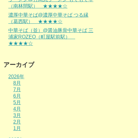
（南林間駅） ★★★★☆
濃厚中華そば@濃厚中華そば つる縁
（葛西駅） ★★★★☆
中華そば（並）@醤油豚骨中華そば 三
浦家ROZEO（町屋駅前駅）
★★★★☆
アーカイブ
2026年
8月
7月
6月
5月
4月
3月
2月
1月