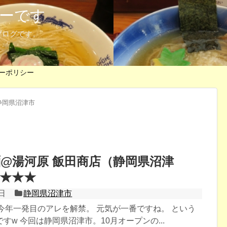
ーです
ブログです。
ーポリシー
静岡県沼津市
@湯河原 飯田商店（静岡県沼津
★★★
日
静岡県沼津市
杯目 今年一発目のアレを解禁。 元気が一番ですね。 という
すw 今回は静岡県沼津市。10月オープンの...