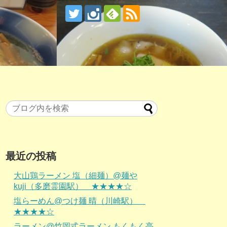
最近の投稿
大山鶏ラーメン 塩（細麺）@麺や
kuji（多磨霊園駅） ★★★★☆
塩らーめん@つけ麺 晴（川崎駅）
★★★★☆
ラーメン@竹岡式ラーメン もくもく亭