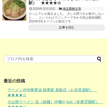
駅） ★★★★☆
2020年10月10日
埼玉県秩父市
やっとアレが届きました。 少しの間ですが集中しない
と。。 というわけでメンラーですw 今回は御花畑駅。
2020年9月オープンの新店です...
記事を読む
最近の投稿
ラーメン@泡豚醤油 薩摩家 葛飾店（お花茶屋駅）
★★★★☆
大山鶏ラーメン 塩（細麺）@麺や kuji（多磨霊園駅）
★★★★☆