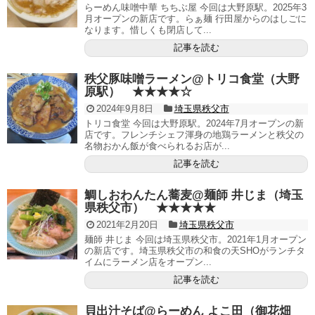
らーめん味噌中華 ちちぶ屋 今回は大野原駅。2025年3
月オープンの新店です。らぁ麺 行田屋からのはしごに
なります。惜しくも閉店して...
記事を読む
秩父豚味噌ラーメン@トリコ食堂（大野
原駅） ★★★★☆
2024年9月8日
埼玉県秩父市
トリコ食堂 今回は大野原駅。2024年7月オープンの新
店です。フレンチシェフ渾身の地鶏ラーメンと秩父の
名物おかん飯が食べられるお店が...
記事を読む
鯛しおわんたん蕎麦@麺師 井じま（埼玉
県秩父市） ★★★★★
2021年2月20日
埼玉県秩父市
麺師 井じま 今回は埼玉県秩父市。2021年1月オープン
の新店です。埼玉県秩父市の和食の天SHOがランチタ
イムにラーメン店をオープン...
記事を読む
貝出汁そば@らーめん よこ田（御花畑