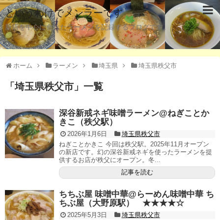
というわけでメンラーです
新店を中心に食べたラーメンを記録するブログです。
ホーム
ラーメン
埼玉県
埼玉県秩父市
「
埼玉県秩父市
」
一覧
深谷新戒ネギ味噌ラーメン@ねぎことか
きこ（秩父駅）
2026年1月6日
埼玉県秩父市
ねぎことかきこ 今回は秩父駅。2025年11月オープン
の新店です。幻の深谷新戒ネギを使ったラーメンを提
供するお店が秩父にオープン。冬...
記事を読む
ちちぶ屋 味噌中華@らーめん味噌中華 ち
ちぶ屋（大野原駅） ★★★★☆
2025年5月3日
埼玉県秩父市