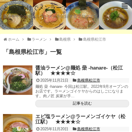
というわけでメンラーです
新店を中心に食べたラーメンを記録するブログです。
ホーム
ラーメン
島根県
島根県松江市
「
島根県松江市
」
一覧
醤油ラーメン@麺処 橤 -hanare-（松江
駅） ★★★★☆
2025年11月21日
島根県松江市
麺処 橤 -hanare- 今回は松江駅。2022年9月オープンの
お店です。ラーメンゴイケヤからのはしごになりま
す。肉ノ匠 炭家が手...
記事を読む
エビ塩ラーメン@ラーメンゴイケヤ（松
江駅） ★★★★☆
2025年11月20日
島根県松江市