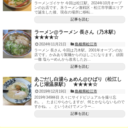
ラーメンゴイケヤ 今回は松江駅。2024年10月オープ
ンのお店です。氷ラーメン激戦区・松江市学園エリア
で誕生した後、現在の場所に移転...
記事を読む
ラーメン@ラーメン 長さん（乃木駅）
★★★★☆
2024年11月21日
島根県松江市
ラーメン 長さん 今回は乃木駅。2001年オープンのお
店です。かみあり製麺からのはしごになります。頑固
一徹 塩らーめんから改名したお...
記事を読む
あごだし白湯らぁめん@ひばり（松江し
んじ湖温泉駅） ★★★★☆
2019年12月19日
島根県松江市
2019年349杯目 久々にサイドビジュアルを撮り忘
れ。。 たまにやらかしますが、何とかならないもので
すかね。。 というわけでメンラー...
記事を読む