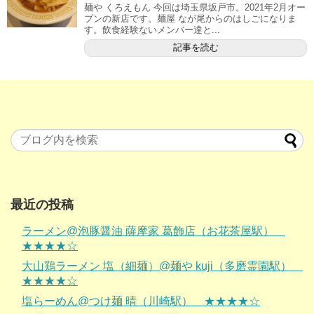
麺や くろえもん 今回は埼玉県坂戸市。2021年2月オー
プンの新店です。麺屋 なが尾からのはしごになりま
す。飲食経験ないメンバー達と...
記事を読む
最近の投稿
ラーメン@泡豚醤油 薩摩家 葛飾店（お花茶屋駅）
★★★★☆
大山鶏ラーメン 塩（細麺）@麺や kuji（多磨霊園駅）
★★★★☆
塩らーめん@つけ麺 晴（川崎駅） ★★★★☆