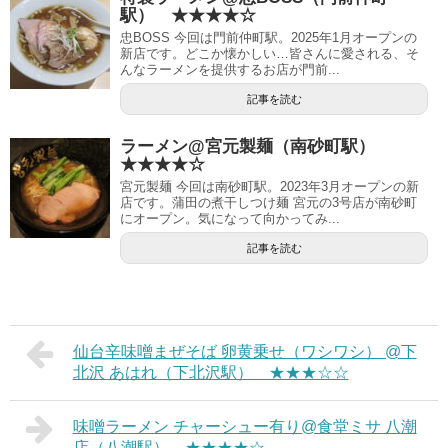
駅） ★★★★☆
忠BOSS 今回は門前仲町駅。2025年1月オープンの
新店です。どこか懐かしい…皆さんに愛される、そ
んなラーメンを提供するお店が門前...
記事を読む
ラーメン@宮元製麺（南砂町駅）
★★★★☆
宮元製麺 今回は南砂町駅。2023年3月オープンの新
店です。蒲田の煮干しつけ麺 宮元の3号店が南砂町
にオープン。気になって向かってみ...
記事を読む
仙台辛味噌まぜそば 卵黄乗せ（ワシワシ） @下
北沢 あはれ（下北沢駅） ★★★☆☆
味噌ラーメン チャーシュー有り@食堂ミサ 八潮
店（八潮駅） ★★★★☆