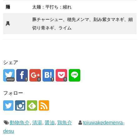
麺
太麺：平打ち：縮れ
豚チャーシュー、穂先メンマ、刻み紫タマネギ、細
具
切り青ネギ、ライム
シェア
error
0
0
フォロー
動物魚介
,
清湯
,
醤油
,
鶏魚介
toiuwakedemenra-
desu