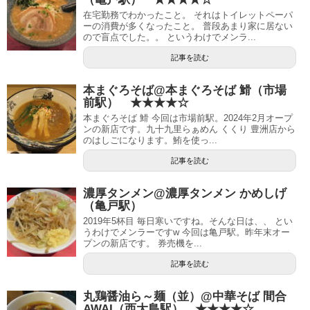
在宅勤務でわかったこと。 それはトイレットペーパ
ーの消費が多くなったこと。 普段あまり家に居ない
ので盲点でした。。 というわけでメンラ...
記事を読む
本まぐろそば@本まぐろそば 䱻（市場
前駅） ★★★★☆
本まぐろそば 䱻 今回は市場前駅。2024年2月オープ
ンの新店です。九十九里らぁめん くくり 豊洲店から
のはしごになります。鮪を使っ...
記事を読む
濃厚タンメン@濃厚タンメン かめしげ
（亀戸駅）
2019年5杯目 毎日寒いですね。そんな日は、、 とい
うわけでメンラーですw 今回は亀戸駅。昨年末オー
プンの新店です。 券売機を...
記事を読む
丸鶏醤油ら～麺（並）@中華そば 間合
AWAI（西大島駅） ★★★★☆