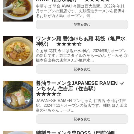
中華そば 間合 AWAI 今回は西大島駅。2022年年11
月オープンの新店です。丸鶏醤油ラーメンを提供す
るお店が西大島にオープン。気...
記事を読む
ワンタン麺 醤油@らぁ麺 花筏（亀戸水
神駅） ★★★★☆
らぁ麺 花筏 今回は亀戸水神駅。2024年9月オープン
の新店です。東京スタイルみそらーめん ど・みそ 京
橋本店出身の店主さんが亀戸水...
記事を読む
醤油ラーメン@JAPANESE RAMEN マ
ンちゃん 住吉店（住吉駅）
★★★★☆
JAPANESE RAMEN マンちゃん 住吉店 今回は住吉
駅。2024年11月オープンの新店です。麺処 ほん田出
身のハちゃんラーメ...
記事を読む
特製ラーメン@忠BOSS（門前仲町