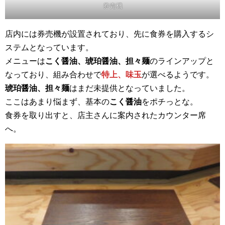
券売機
店内には券売機が設置されており、先に食券を購入するシ
ステムとなっています。
メニューは
こく醤油、琥珀醤油、担々麺
のラインアップと
なっており、組み合わせで
特上、味玉
が選べるようです。
琥珀醤油、担々麺
はまだ未提供となっていました。
ここはあまり悩まず、基本の
こく醤油
をポチっとな。
食券を取り出すと、店主さんに案内されたカウンター席
へ。