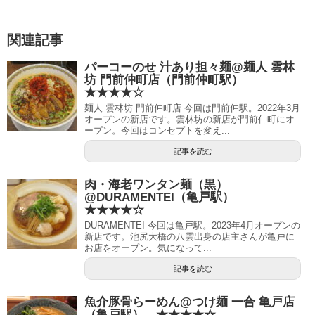
関連記事
パーコーのせ 汁あり担々麺@麺人 雲林
坊 門前仲町店（門前仲町駅）
★★★★☆
麺人 雲林坊 門前仲町店 今回は門前仲駅。2022年3月
オープンの新店です。雲林坊の新店が門前仲町にオ
ープン。今回はコンセプトを変え...
記事を読む
肉・海老ワンタン麺（黒）
@DURAMENTEI（亀戸駅）
★★★★☆
DURAMENTEI 今回は亀戸駅。2023年4月オープンの
新店です。池尻大橋の八雲出身の店主さんが亀戸に
お店をオープン。気になって...
記事を読む
魚介豚骨らーめん@つけ麺 一合 亀戸店
（亀戸駅） ★★★★☆