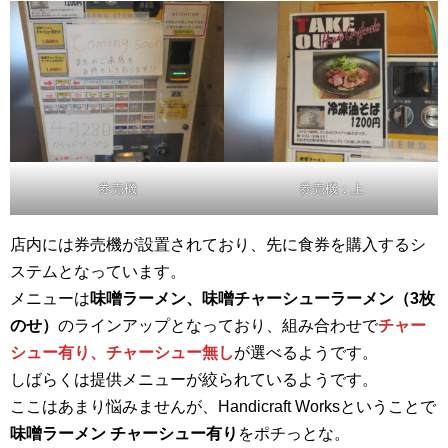
券売機
券売機：上
店内には券売機が設置されており、先に食券を購入するシ
ステムとなっています。
メニューは
味噌ラーメン、味噌チャーシューラーメン（3枚
のせ）
のラインアップとなっており、組み合わせで
チャー
シュー有り、チャーシュー無し
が選べるようです。
しばらくは提供メニューが絞られているようです。
ここはあまり悩みませんが、Handicraft Worksということで
味噌ラーメン チャーシュー有り
をポチっとな。