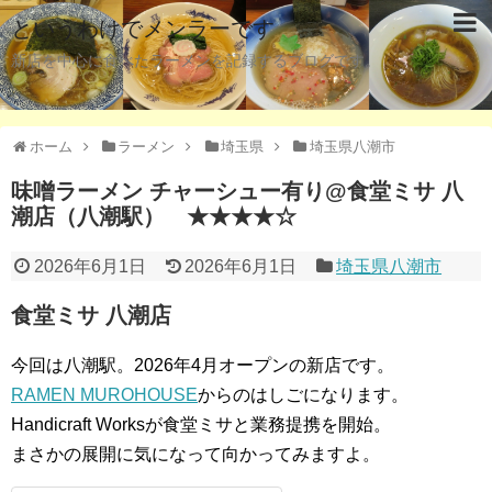
というわけでメンラーです
新店を中心に食べたラーメンを記録するブログです。
ホーム
ラーメン
埼玉県
埼玉県八潮市
味噌ラーメン チャーシュー有り@食堂ミサ 八
潮店（八潮駅） ★★★★☆
2026年6月1日
2026年6月1日
埼玉県八潮市
食堂ミサ 八潮店
今回は八潮駅。2026年4月オープンの新店です。
RAMEN MUROHOUSE
からのはしごになります。
Handicraft Worksが食堂ミサと業務提携を開始。
まさかの展開に気になって向かってみますよ。