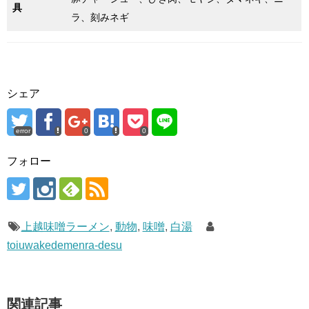
具
ラ、刻みネギ
シェア
error
0
0
フォロー
上越味噌ラーメン
,
動物
,
味噌
,
白湯
toiuwakedemenra-desu
関連記事