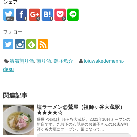
シェア
error
0
0
フォロー
清湯煎り酒
,
煎り酒
,
鶏豚魚介
toiuwakedemenra-
desu
関連記事
塩ラーメン@鶯屋（祖師ヶ谷大蔵駅）
★★★★☆
鶯屋 今回は祖師ヶ谷大蔵駅。2021年10月オープンの
新店です。九段下の八咫烏のお弟子さんのお店が祖
師ヶ谷大蔵にオープン。気になって...