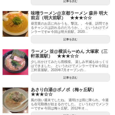
記事を読む
味噌ラーメン@京都ラーメン 森井 明大
前店（明大前駅） ★★★☆☆
昼営業のお店に向かうも、撃沈。。 今後、訪問でき
るチャンスは訪れるのだろうか。。 というわけでメ
ンラーですw 今回は明大前駅。2020...
記事を読む
ラーメン 並@横浜らーめん 大塚家（三
軒茶屋駅） ★★★☆☆
少し出かけてみたら雨模様。 楽しみ半減もゆっくり
はできました。 というわけでメンラーですw 今回は
三軒茶屋駅。2020年7月オープンの...
記事を読む
あさり白湯@ボノボ（梅ヶ丘駅）
★★★☆☆
風の強い週末でしたね。 週明けは雨に降られ、今週
も在宅勤務が始まるのでした。 というわけでメンラ
ーですw 今回は梅ヶ丘駅。2012年オ...