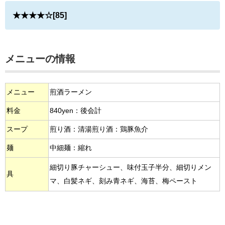
★★★★☆[85]
メニューの情報
メニュー
煎酒ラーメン
料金
840yen：後会計
スープ
煎り酒：清湯煎り酒：鶏豚魚介
麺
中細麺：縮れ
細切り豚チャーシュー、味付玉子半分、細切りメン
具
マ、白髪ネギ、刻み青ネギ、海苔、梅ペースト