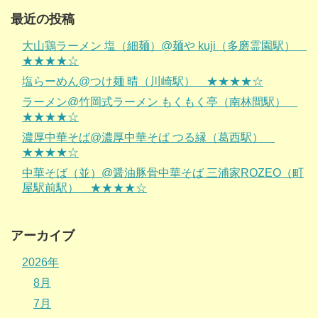
最近の投稿
大山鶏ラーメン 塩（細麺）@麺や kuji（多磨霊園駅）
★★★★☆
塩らーめん@つけ麺 晴（川崎駅） ★★★★☆
ラーメン@竹岡式ラーメン もくもく亭（南林間駅）
★★★★☆
濃厚中華そば@濃厚中華そば つる縁（葛西駅）
★★★★☆
中華そば（並）@醤油豚骨中華そば 三浦家ROZEO（町
屋駅前駅） ★★★★☆
アーカイブ
2026年
8月
7月