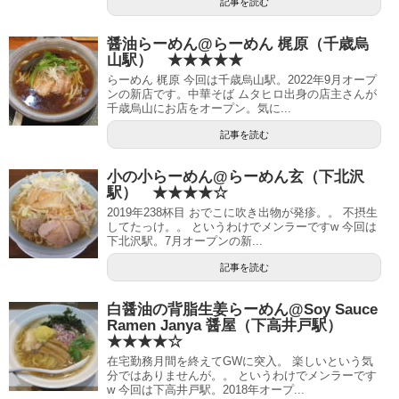
記事を読む
醤油らーめん@らーめん 梶原（千歳烏
山駅） ★★★★★
らーめん 梶原 今回は千歳烏山駅。2022年9月オープ
ンの新店です。中華そば ムタヒロ出身の店主さんが
千歳烏山にお店をオープン。気に...
記事を読む
小の小らーめん@らーめん玄（下北沢
駅） ★★★★☆
2019年238杯目 おでこに吹き出物が発疹。。 不摂生
してたっけ。。 というわけでメンラーですw 今回は
下北沢駅。7月オープンの新...
記事を読む
白醤油の背脂生姜らーめん@Soy Sauce
Ramen Janya 醤屋（下高井戸駅）
★★★★☆
在宅勤務月間を終えてGWに突入。 楽しいという気
分ではありませんが。。 というわけでメンラーです
w 今回は下高井戸駅。2018年オープ...