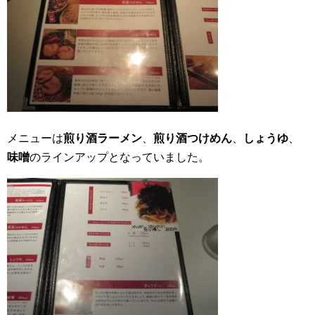
メニューは
煎り酒ラーメン
、
煎り酒つけめん
、
しょうゆ
、
味噌
のラインアップとなっていました。