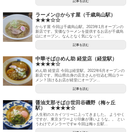
記事を読む
ラーメン@からす屋（千歳烏山駅）
★★★☆☆
からす屋 今回は千歳烏山駅。2023年1月オープンの
新店です。安価なラーメンを提供するお店が千歳烏
山にオープン。なんとなく気になって...
記事を読む
中華そば@めん助 経堂店（経堂駅）
★★★★☆
めん助 経堂店 今回は経堂駅。2022年6月オープンの
新店です。岡山県出身の店主さんが仕込む岡山ラー
メン？頂けるお店が経堂にオープン...
記事を読む
醤油支那そば@世田谷磯野（梅ヶ丘
駅） ★★★★☆
人生初のスカイツリーに上ってきました。 ようやく
ですが、東京タワーより印象が薄いような。。 とい
うわけでメンラーですw 今回は梅ヶ丘駅...