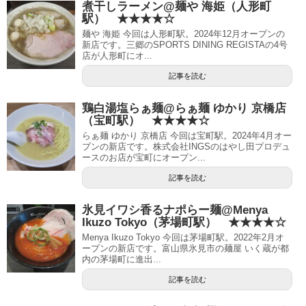
煮干しラーメン@麺や 海姫（人形町
駅） ★★★★☆
麺や 海姫 今回は人形町駅。2024年12月オープンの
新店です。三郷のSPORTS DINING REGISTAの4号
店が人形町にオ...
記事を読む
鶏白湯塩らぁ麺@らぁ麺 ゆかり 京橋店
（宝町駅） ★★★★☆
らぁ麺 ゆかり 京橋店 今回は宝町駅。2024年4月オー
プンの新店です。株式会社INGSのはやし田プロデュ
ースのお店が宝町にオープン...
記事を読む
氷見イワシ香るナポらー麺@Menya
Ikuzo Tokyo（茅場町駅） ★★★★☆
Menya Ikuzo Tokyo 今回は茅場町駅。2022年2月オ
ープンの新店です。富山県氷見市の麺屋 いく蔵が都
内の茅場町に進出...
記事を読む