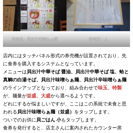
券売機：貝出汁味噌らぁ麺
券売機：上
店内にはタッチパネル形式の券売機が設置されており、先
に食券を購入するシステムとなっています。
メニューは
貝出汁中華そば 醤油、貝出汁中華そば 塩、蛤と
真鯛の白湯そば、貝出汁味噌らぁ麺、貝出汁辛味噌らぁ麺
のラインアップとなっており、組み合わせで
味玉、特製
が、麺量が
並盛、大盛
から選べるようです。
どれにするか悩ましいですが、ここはこの系統で未食と思
われる
貝出汁味噌らぁ麺（並盛）
をタップします。
ついでのお供に
貝ごはん 小
もタップします。
食券を発行すると、店主さんに案内されたカウンター席