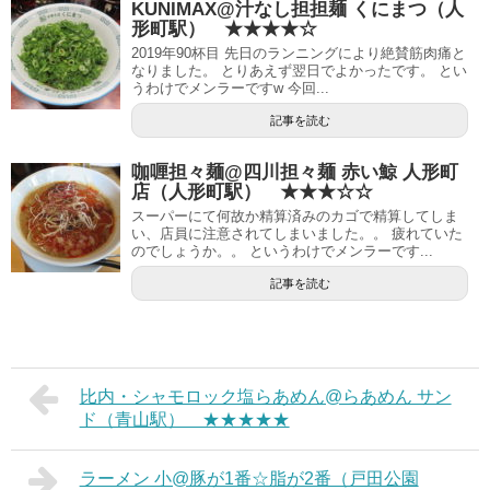
KUNIMAX@汁なし担担麺 くにまつ（人
形町駅） ★★★★☆
2019年90杯目 先日のランニングにより絶賛筋肉痛と
なりました。 とりあえず翌日でよかったです。 とい
うわけでメンラーですw 今回...
記事を読む
咖喱担々麺@四川担々麺 赤い鯨 人形町
店（人形町駅） ★★★☆☆
スーパーにて何故か精算済みのカゴで精算してしま
い、店員に注意されてしまいました。。 疲れていた
のでしょうか。。 というわけでメンラーです...
記事を読む
比内・シャモロック塩らあめん@らあめん サン
ド（青山駅） ★★★★★
ラーメン 小@豚が1番☆脂が2番（戸田公園