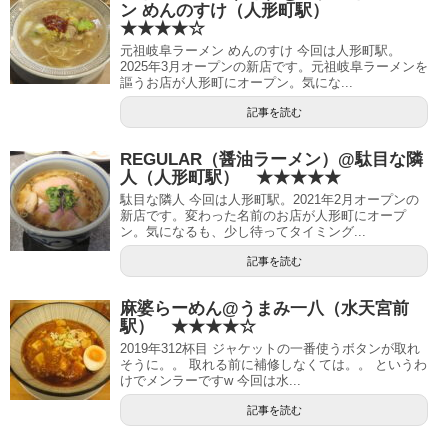
ン めんのすけ（人形町駅）
★★★★☆
元祖岐阜ラーメン めんのすけ 今回は人形町駅。
2025年3月オープンの新店です。元祖岐阜ラーメンを
謳うお店が人形町にオープン。気にな...
記事を読む
REGULAR（醤油ラーメン）@駄目な隣
人（人形町駅） ★★★★★
駄目な隣人 今回は人形町駅。2021年2月オープンの
新店です。変わった名前のお店が人形町にオープ
ン。気になるも、少し待ってタイミング...
記事を読む
麻婆らーめん@うまみ一八（水天宮前
駅） ★★★★☆
2019年312杯目 ジャケットの一番使うボタンが取れ
そうに。。 取れる前に補修しなくては。。 というわ
けでメンラーですw 今回は水...
記事を読む