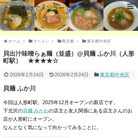
というわけでメンラーです
新店を中心に食べたラーメンを記録するブログです。
ホーム
ラーメン
東京都
東京都中央区
貝出汁味噌らぁ麺（並盛）@貝麺 ふか川（人形
町駅） ★★★★☆
2026年2月24日
2026年2月24日
東京都中央区
貝麺 ふか川
今回は人形町駅。2025年12月オープンの新店です。
下北沢の
貝麺 みかわ
の店主と友人関係にある店主さんのお
店が人形町にオープン。
なんとなく気になって向かってみることに。