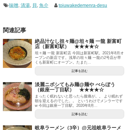
味噌
,
清湯
,
貝
,
魚介
toiuwakedemenra-desu
関連記事
絶品汁なし担々麺@坦々麺 一龍 新富町
店（新富町駅） ★★★★☆
坦々麺 一龍 新富町店 今回は新富町駅。2021年8月オ
ープンの新店です。浅草の坦々麺 一龍の2号店が早
くも新富町にオープン。たまた...
記事を読む
淡麗ニボシてもみ麺@麺や べらぼう
（銀座一丁目駅） ★★★★☆
まったく眠れないと思ったら腹痛が。。 より眠れず
朝を迎えるのでした。。 というわけでメンラーです
w 今回は銀座一丁目駅。2020年8月...
記事を読む
岐阜ラーメン（3辛）@元祖岐阜ラーメ