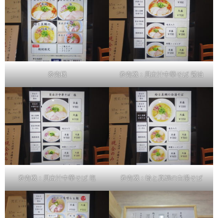
券売機
券売機：貝出汁中華そば 醤油
券売機：貝出汁中華そば 塩
券売機：蛤と真鯛の白湯そば