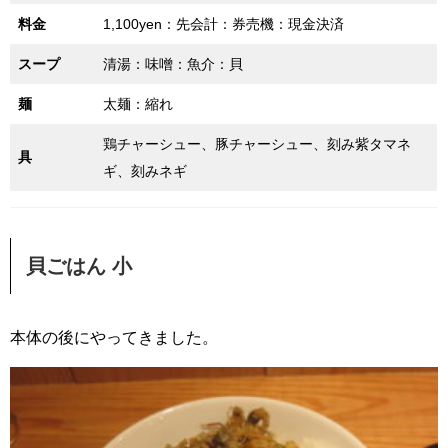
料金
1,100yen：先会計：券売機：現金決済
スープ
清湯：味噌：魚介：貝
麺
太麺：縮れ
鶏チャーシュー、豚チャーシュー、刻み紫タマネ
具
ギ、刻みネギ
貝ごはん 小
本体の後にやってきました。