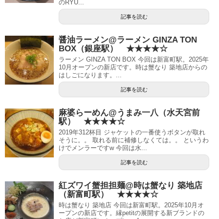
のRYU...
記事を読む
醤油ラーメン@ラーメン GINZA TON
BOX（銀座駅） ★★★★☆
ラーメン GINZA TON BOX 今回は新富町駅。2025年
10月オープンの新店です。時は蟹なり 築地店からの
はしごになります。...
記事を読む
麻婆らーめん@うまみ一八（水天宮前
駅） ★★★★☆
2019年312杯目 ジャケットの一番使うボタンが取れ
そうに。。 取れる前に補修しなくては。。 というわ
けでメンラーですw 今回は水...
記事を読む
紅ズワイ蟹担担麺@時は蟹なり 築地店
（新富町駅） ★★★★☆
時は蟹なり 築地店 今回は新富町駅。2025年10月オ
ープンの新店です。縁petitの展開する新ブランドの