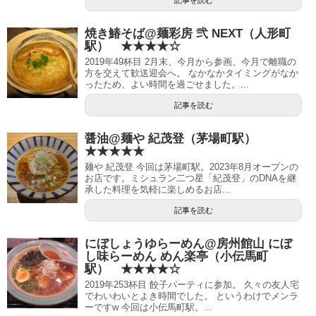
焼き鰆そば@麺彩房 弐 NEXT（人形町
駅） ★★★★☆
2019年49杯目 2月末、今月から参画、今月で離職の
方を交えて歓送迎会へ。 なかなかタイミングがなか
ったため、よい時間を過ごせました。...
記事を読む
醤油@麺や 紀茂登（茅場町駅）
★★★★★
麺や 紀茂登 今回は茅場町駅。2023年8月オープンの
お店です。ミシュラン二つ星「紀茂登」のDNAを継
承した料理を気軽に楽しめるお店...
記事を読む
にぼしょうゆらーめん@房州館山 にぼ
し味らーめん めん楽亭（小伝馬町
駅） ★★★★☆
2019年253杯目 餃子パーティに参加。 久々の友人宅
でわいわいとよき時間でした。 というわけでメンラ
ーですw 今回は小伝馬町駅。...