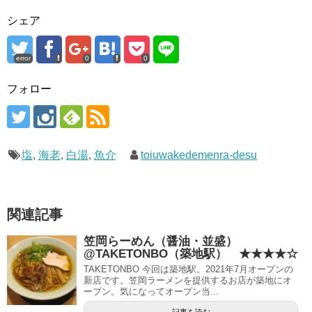
シェア
error
0
0
フォロー
塩
,
海老
,
白湯
,
魚介
toiuwakedemenra-desu
関連記事
笠岡らーめん（醤油・並盛）
@TAKETONBO（築地駅） ★★★★☆
TAKETONBO 今回は築地駅。2021年7月オープンの
新店です。笠岡ラーメンを提供するお店が築地にオ
ープン。気になってオープン当...
記事を読む