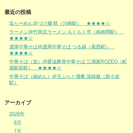
最近の投稿
塩らーめん@つけ麺 晴（川崎駅） ★★★★☆
ラーメン@竹岡式ラーメン もくもく亭（南林間駅）
★★★★☆
濃厚中華そば@濃厚中華そば つる縁（葛西駅）
★★★★☆
中華そば（並）@醤油豚骨中華そば 三浦家ROZEO（町
屋駅前駅） ★★★★☆
中華そば（細めん）@天ぷらと酒肴 深綠栽（新小岩
駅）
アーカイブ
2026年
8月
7月