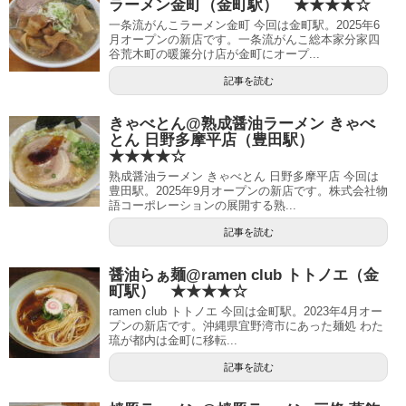
ラーメン金町（金町駅） ★★★★☆
一条流がんこラーメン金町 今回は金町駅。2025年6
月オープンの新店です。一条流がんこ総本家分家四
谷荒木町の暖簾分け店が金町にオープ...
記事を読む
きゃべとん@熟成醤油ラーメン きゃべ
とん 日野多摩平店（豊田駅）
★★★★☆
熟成醤油ラーメン きゃべとん 日野多摩平店 今回は
豊田駅。2025年9月オープンの新店です。株式会社物
語コーポレーションの展開する熟...
記事を読む
醤油らぁ麺@ramen club トトノエ（金
町駅） ★★★★☆
ramen club トトノエ 今回は金町駅。2023年4月オー
プンの新店です。沖縄県宜野湾市にあった麺処 わた
琉が都内は金町に移転...
記事を読む