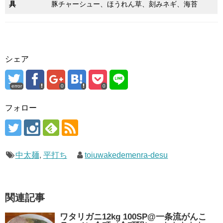
具
豚チャーシュー、ほうれん草、刻みネギ、海苔
シェア
error
0
0
フォロー
中太麺
,
平打ち
toiuwakedemenra-desu
関連記事
ワタリガニ12kg 100SP@一条流がんこ