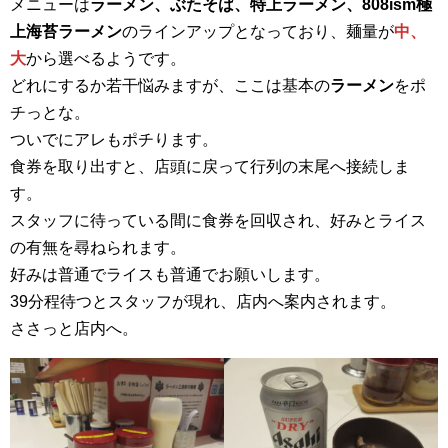
メニューは
ラーメン、ぶたそば、特上ラーメン、808ism極
上海苔ラーメン
のラインアップとなっており、麺量が
中、
大
から選べるようです。
どれにするか若干悩みますが、ここは基本の
ラーメン
をポ
チっとな。
ついでにアレもポチります。
食券を取り出すと、店頭に戻って行列の末尾へ接続しま
す。
スタッフに待っている間に食券を回収され、好みとライス
の有無を尋ねられます。
好みは普通でライスも普通でお願いします。
39分程待つとスタッフが現れ、店内へ案内されます。
ささっと店内へ。