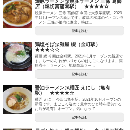
焼豚ラーメン@焼豚ラーメン 三條 葛飾
店（堀切菖蒲園駅） ★★★★☆
焼豚ラーメン 三條 葛飾店 今回は大泉学園駅。2023
年1月オープンの新店です。岐阜の柳津のベトコンラ
ーメン 三條が都内に進出。時は...
記事を読む
鶏塩そば@麺屋 綴（金町駅）
★★★☆☆
麺屋 綴 今回は金町駅。2021年1月オープンの新店で
す。らーめん ねがいりからのはしごになります。濃
厚煮干しラーメン、地鶏白湯ラー...
記事を読む
醤油ラーメン@麺匠 えにし（亀有
駅） ★★★★☆
麺匠 えにし 今回は亀有駅。2021年10月オープンの
新店です。まごころ込めて最幸のひと時を提供する
お店が亀有にオープン。気になって...
記事を読む