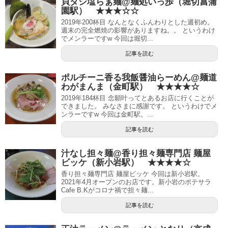
貝ダシ塩らぁ麺@麺処いっ歩（堀切菖蒲
園駅） ★★★☆☆
2019年200杯目 なんとなくふんわりとした週初め。
週末の完全燃焼の影響がありますね。。 というわけ
でメンラーですw 今回は堀切...
記事を読む
ポルチーニ香る我飯醤油らーめん@麺道
わがまんま（金町駅） ★★★★☆
2019年184杯目 念願叶ってとあるお店に行くことが
できました。 みなさまに感謝です。 というわけでメ
ンラーですw 今回は金町駅。...
記事を読む
汁なし担々麺@香り担々麺専門店 麺屋
ビッケ（新小岩駅） ★★★★☆
香り担々麺専門店 麺屋ビッケ 今回は新小岩駅。
2021年4月オープンのお店です。新小岩のポテサラ
Cafe B.Kがコロナ禍で担々麺...
記事を読む