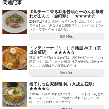
関連記事
ポルチーニ香る我飯醤油らーめん@麺道
わがまんま（金町駅） ★★★★☆
2019年184杯目 念願叶ってとあるお店に行くことが
できました。 みなさまに感謝です。 というわけでメ
ンラーですw 今回は金町駅。...
記事を読む
トマティーナ（ミニ）@麺屋 神工（京
成金町駅） ★★★★☆
麺屋 神工 今回は京成金町駅。2023年4月オープンの
新店です。南柏にあった麺屋 神工が金町に移転オー
プン。この日は別の新店に向かう...
記事を読む
煮干し@自家製麺 純（京成立石駅）
★★★★☆
2019年193杯目 晴れない連休。。 ラストはBBQと焼
肉でフィニッシュ。 この勢いで晴れて欲しいです
ね。 というわけでメンラーで...