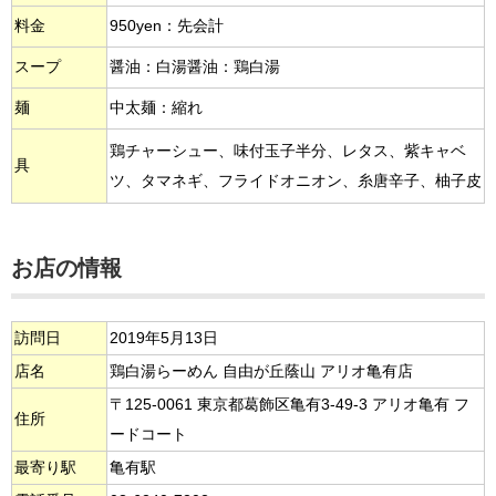
料金
950yen：先会計
スープ
醤油：白湯醤油：鶏白湯
麺
中太麺：縮れ
鶏チャーシュー、味付玉子半分、レタス、紫キャベ
具
ツ、タマネギ、フライドオニオン、糸唐辛子、柚子皮
お店の情報
訪問日
2019年5月13日
店名
鶏白湯らーめん 自由が丘蔭山 アリオ亀有店
〒125-0061 東京都葛飾区亀有3-49-3 アリオ亀有 フ
住所
ードコート
最寄り駅
亀有駅