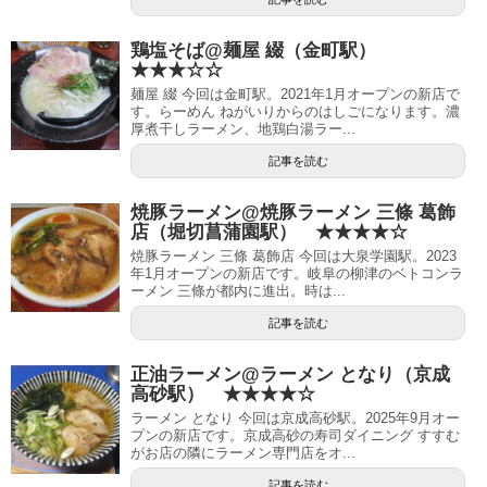
鶏塩そば@麺屋 綴（金町駅）
★★★☆☆
麺屋 綴 今回は金町駅。2021年1月オープンの新店で
す。らーめん ねがいりからのはしごになります。濃
厚煮干しラーメン、地鶏白湯ラー...
記事を読む
焼豚ラーメン@焼豚ラーメン 三條 葛飾
店（堀切菖蒲園駅） ★★★★☆
焼豚ラーメン 三條 葛飾店 今回は大泉学園駅。2023
年1月オープンの新店です。岐阜の柳津のベトコンラ
ーメン 三條が都内に進出。時は...
記事を読む
正油ラーメン@ラーメン となり（京成
高砂駅） ★★★★☆
ラーメン となり 今回は京成高砂駅。2025年9月オー
プンの新店です。京成高砂の寿司ダイニング すすむ
がお店の隣にラーメン専門店をオ...
記事を読む