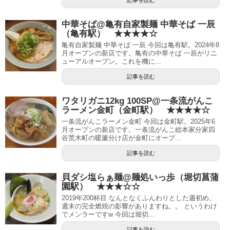
記事を読む
中華そば@亀有自家製麺 中華そば 一辰
（亀有駅） ★★★★☆
亀有自家製麺 中華そば 一辰 今回は亀有駅。2024年8
月オープンの新店です。亀有の中華そば 一辰がリニ
ューアルオープン。これを機に...
記事を読む
ワタリガニ12kg 100SP@一条流がんこ
ラーメン金町（金町駅） ★★★★☆
一条流がんこラーメン金町 今回は金町駅。2025年6
月オープンの新店です。一条流がんこ総本家分家四
谷荒木町の暖簾分け店が金町にオープ...
記事を読む
貝ダシ塩らぁ麺@麺処いっ歩（堀切菖蒲
園駅） ★★★☆☆
2019年200杯目 なんとなくふんわりとした週初め。
週末の完全燃焼の影響がありますね。。 というわけ
でメンラーですw 今回は堀切...
記事を読む