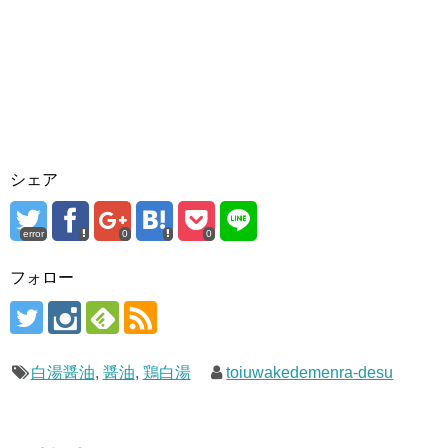
シェア
error
0
0
フォロー
白湯醤油
,
醤油
,
鶏白湯
toiuwakedemenra-desu