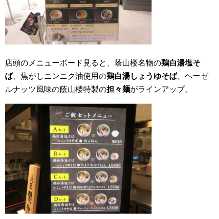
店頭のメニューボード見ると、蔭山楼名物の
鶏白湯塩そ
ば
、焦がしニンニク油使用の
鶏白湯しょうゆそば
、ヘーゼ
ルナッツ風味の蔭山楼特製の
担々麺
がラインアップ。