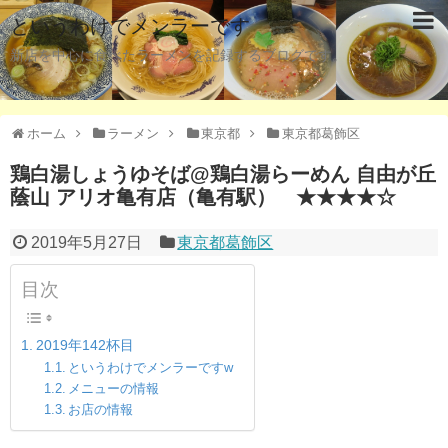
というわけでメンラーです
新店を中心に食べたラーメンを記録するブログです。
ホーム
ラーメン
東京都
東京都葛飾区
鶏白湯しょうゆそば@鶏白湯らーめん 自由が丘
蔭山 アリオ亀有店（亀有駅） ★★★★☆
2019年5月27日
東京都葛飾区
目次
2019年142杯目
というわけでメンラーですw
メニューの情報
お店の情報