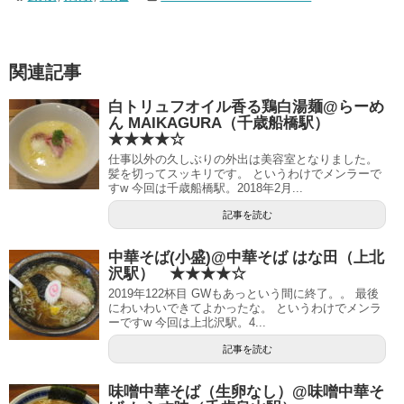
関連記事
白トリュフオイル香る鶏白湯麺@らーめ
ん MAIKAGURA（千歳船橋駅）
★★★★☆
仕事以外の久しぶりの外出は美容室となりました。
髪を切ってスッキリです。 というわけでメンラーで
すw 今回は千歳船橋駅。2018年2月...
記事を読む
中華そば(小盛)@中華そば はな田（上北
沢駅） ★★★★☆
2019年122杯目 GWもあっという間に終了。。 最後
にわいわいできてよかったな。 というわけでメンラ
ーですw 今回は上北沢駅。4...
記事を読む
味噌中華そば（生卵なし）@味噌中華そ