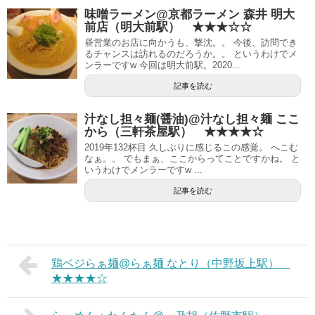
味噌ラーメン@京都ラーメン 森井 明大
前店（明大前駅） ★★★☆☆
昼営業のお店に向かうも、撃沈。。 今後、訪問でき
るチャンスは訪れるのだろうか。。 というわけでメ
ンラーですw 今回は明大前駅。2020...
記事を読む
汁なし担々麺(醤油)@汁なし担々麺 ここ
から（三軒茶屋駅） ★★★★☆
2019年132杯目 久しぶりに感じるこの感覚。 へこむ
なぁ。。 でもまぁ、ここからってことですかね。 と
いうわけでメンラーですw ...
記事を読む
鶏ベジらぁ麺@らぁ麺 なとり（中野坂上駅）
★★★★☆