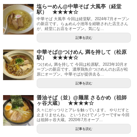
塩らーめん@中華そば 大風亭（経堂
駅） ★★★★☆
中華そば 大風亭 今回は経堂駅。2024年7月オープン
の新店です。らぁめん小池等を経験された店主さん
が、経堂にお店をオープン。気にな...
記事を読む
中華そば@つけめん 満を持して（松原
駅） ★★★★☆
つけめん 満を持して 今回は松原駅。2023年10月オ
ープンの新店です。濃厚鶏魚介つけめんのお店が松
原にオープン。中華そばが提供去る...
記事を読む
醤油そば（並）@麺屋 さるかめ（祖師
ヶ谷大蔵） ★★★★☆
久々にがっつりとアレを触っています。 やりだすと
止まりませんね。 というわけでメンラーですw 今回
は祖師ヶ谷大蔵。2020年7月オープ...
記事を読む