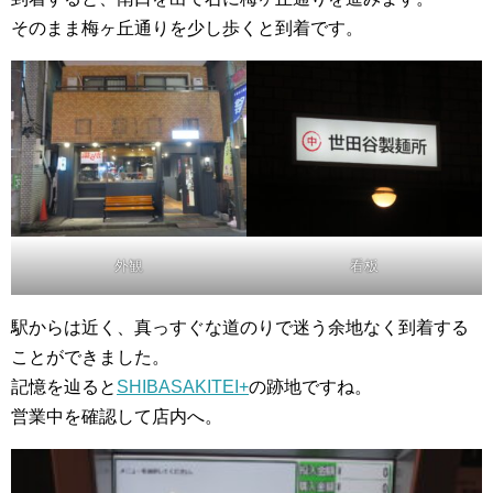
そのまま梅ヶ丘通りを少し歩くと到着です。
外観
看板
駅からは近く、真っすぐな道のりで迷う余地なく到着する
ことができました。
記憶を辿ると
SHIBASAKITEI+
の跡地ですね。
営業中を確認して店内へ。