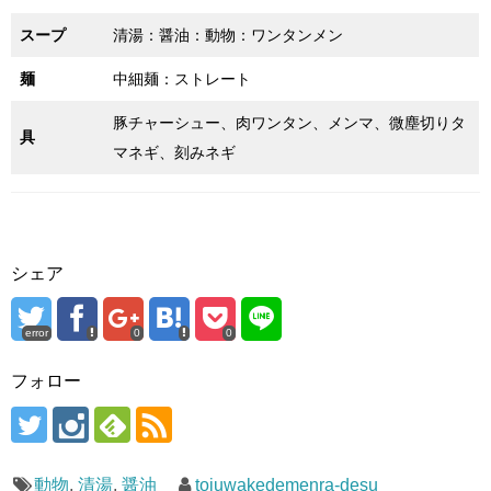
スープ
清湯：醤油：動物：ワンタンメン
麺
中細麺：ストレート
豚チャーシュー、肉ワンタン、メンマ、微塵切りタ
具
マネギ、刻みネギ
シェア
error
0
0
フォロー
動物
,
清湯
,
醤油
toiuwakedemenra-desu