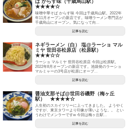
ば からす味（千歳烏山駅）
★★★★☆
味噌中華そば からす味 今回は千歳烏山駅。2022年
年11月オープンの新店です。味噌ラーメン専門店が
千歳烏山にオープン。気になって向...
記事を読む
ネギラーメン（白） 塩@ラーショ マル
ミヤ 世田谷松原店（松原駅）
★★★☆☆
ラーショ マルミヤ 世田谷松原店 今回は松原駅。
2022年8月オープンの新店です。池袋発のラーショ
マルミャーの3号店が松原にオープ...
記事を読む
醤油支那そば@世田谷磯野（梅ヶ丘
駅） ★★★★☆
人生初のスカイツリーに上ってきました。 ようやく
ですが、東京タワーより印象が薄いような。。 とい
うわけでメンラーですw 今回は梅ヶ丘駅...
記事を読む