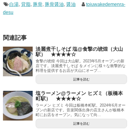
白湯
,
背脂
,
豚骨
,
豚骨醤油
,
醤油
toiuwakedemenra-
desu
関連記事
淡麗煮干しそば 塩@食撃の琥煌（大山
駅） ★★★★☆
食撃の琥煌 今回は大山駅。2023年5月オープンの新
店です。淡麗煮干しそば をメインに様々な衝撃的な
料理を提供するお店が大山にオープ...
記事を読む
塩ラーメン@ラーメン ヒズミ（板橋本
町駅） ★★★★☆
ラーメン ヒズミ 今回は板橋本町駅。2024年6月オー
プンの新店です。音楽関係出身の店主さんが板橋本
町にお店をオープン。気になって向...
記事を読む