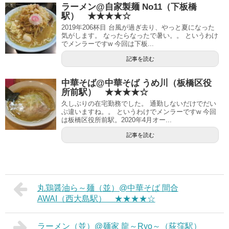
ラーメン@自家製麺 No11（下板橋
駅） ★★★★☆
2019年206杯目 台風が過ぎ去り、やっと夏になった
気がします。 なったらなったで暑い。。 というわけ
でメンラーですw 今回は下板...
記事を読む
中華そば@中華そば うめ川（板橋区役
所前駅） ★★★★☆
久しぶりの在宅勤務でした。 通勤しないだけでだい
ぶ違いますね。。 というわけでメンラーですw 今回
は板橋区役所前駅。2020年4月オー...
記事を読む
丸鶏醤油ら～麺（並）@中華そば 間合
AWAI（西大島駅） ★★★★☆
ラーメン（並）@麺家 龍～Ryo～（荻窪駅）