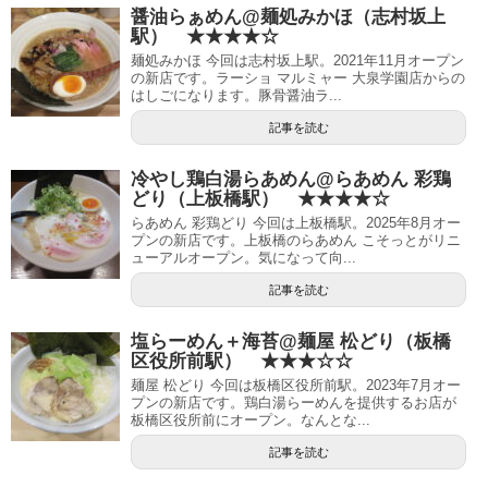
醤油らぁめん@麺処みかほ（志村坂上
駅） ★★★★☆
麺処みかほ 今回は志村坂上駅。2021年11月オープン
の新店です。ラーショ マルミャー 大泉学園店からの
はしごになります。豚骨醤油ラ...
記事を読む
冷やし鶏白湯らあめん@らあめん 彩鶏
どり（上板橋駅） ★★★★☆
らあめん 彩鶏どり 今回は上板橋駅。2025年8月オー
プンの新店です。上板橋のらあめん こそっとがリニ
ューアルオープン。気になって向...
記事を読む
塩らーめん＋海苔@麺屋 松どり（板橋
区役所前駅） ★★★☆☆
麺屋 松どり 今回は板橋区役所前駅。2023年7月オー
プンの新店です。鶏白湯らーめんを提供するお店が
板橋区役所前にオープン。なんとな...
記事を読む