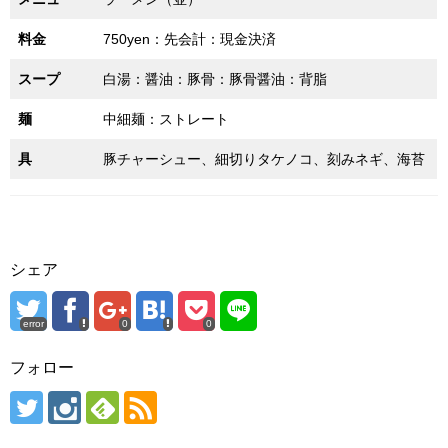
料金
750yen：先会計：現金決済
スープ
白湯：醤油：豚骨：豚骨醤油：背脂
麺
中細麺：ストレート
具
豚チャーシュー、細切りタケノコ、刻みネギ、海苔
シェア
error
0
0
フォロー