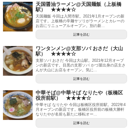
天国醤油ラーメン@天国麺飯（上板橋
駅） ★★★★☆
天国麺飯 今回は入間市駅。2021年1月オープンの新
店です。上板橋の辛麺サソリがラーメンとカレーの
お店にリニューアルオープン。別の新...
記事を読む
ワンタンメン@支那ソバ おさだ（大山
駅） ★★★★☆
支那ソバ おさだ 今回は大山駅。2021年12月オープ
ンの新店です。目黒の支那ソバ かづ屋出身の店主さ
んが大山にお店をオープン。気に...
記事を読む
中華そば@中華そば なりたや（板橋区
役所前駅） ★★★★☆
中華そば なりたや 今回は板橋区役所前駅。2022年4
月オープンの新店です。板橋区役所前の板橋大勝軒
なりたやが名前も新たに移転オー...
記事を読む