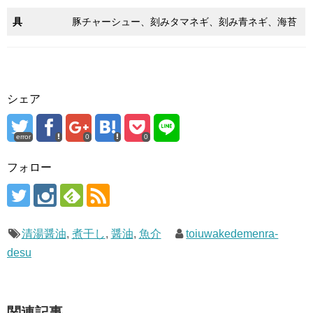
具
豚チャーシュー、刻みタマネギ、刻み青ネギ、海苔
シェア
error
0
0
フォロー
清湯醤油
,
煮干し
,
醤油
,
魚介
toiuwakedemenra-
desu
関連記事