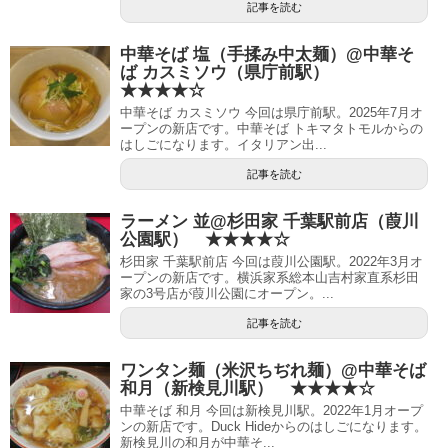
記事を読む
中華そば 塩（手揉み中太麺）@中華そ
ば カスミソウ（県庁前駅）
★★★★☆
中華そば カスミソウ 今回は県庁前駅。2025年7月オ
ープンの新店です。中華そば トキマタトモルからの
はしごになります。イタリアン出...
記事を読む
ラーメン 並@杉田家 千葉駅前店（葭川
公園駅） ★★★★☆
杉田家 千葉駅前店 今回は葭川公園駅。2022年3月オ
ープンの新店です。横浜家系総本山吉村家直系杉田
家の3号店が葭川公園にオープン。...
記事を読む
ワンタン麺（米沢ちぢれ麺）@中華そば
和月（新検見川駅） ★★★★☆
中華そば 和月 今回は新検見川駅。2022年1月オープ
ンの新店です。Duck Hideからのはしごになります。
新検見川の和月が中華そ...