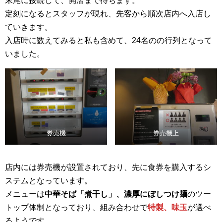
末尾に接続して、開店まで待ちます。
定刻になるとスタッフが現れ、先客から順次店内へ入店し
ていきます。
入店時に数えてみると私も含めて、24名のの行列となって
いました。
券売機
券売機上
店内には券売機が設置されており、先に食券を購入するシ
ステムとなっています。
メニューは
中華そば「煮干し」、濃厚にぼしつけ麺
のツー
トップ体制となっており、組み合わせで
特製、味玉
が選べ
るようです。