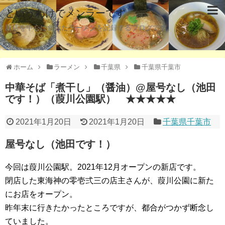
というわけでメンラーです
新店を中心に食べたラーメンを記録するブログです。
ホーム
ラーメン
千葉県
千葉県千葉市
中華そば「煮干し」（醤油）@屋号なし（池田
です！）（葭川公園駅） ★★★★★
2021年1月20日
2021年1月20日
千葉県千葉市
屋号なし（池田です！）
今回は葭川公園駅。2021年12月オープンの新店です。
閉店した東海神の零壱弍三の店主さんが、葭川公園に新た
にお店をオープン。
昨年末に行きたかったところですが、都合がつかず断念し
ていました。