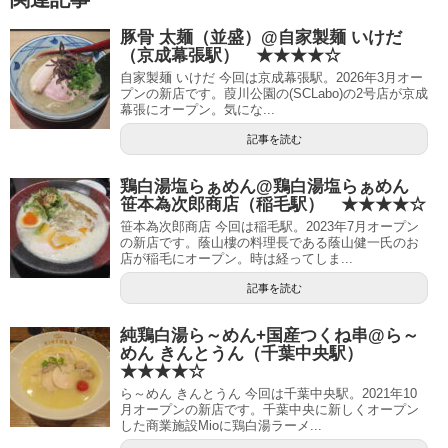
豚骨 太麺（並盛）@自家製麺 いけだ
（京成幕張駅） ★★★★☆
自家製麺 いけだ 今回は京成幕張駅。2026年3月オー
プンの新店です。葭川公園の(SCLabo)の2号店が京成
幕張にオープン。気にな...
記事を読む
鶏白湯塩らぁめん@鶏白湯塩らぁめん
笹本為次郎商店（稲毛駅） ★★★★☆
笹本為次郎商店 今回は稲毛駅。2023年7月オープン
の新店です。蔭山樓の料理長である蔭山健一氏のお
店が稲毛にオープン。時は経ってしま...
記事を読む
純鶏白湯ら～めん+国産つくね串@ら～
めん きんとうん（千葉中央駅）
★★★★☆
ら～めん きんとうん 今回は千葉中央駅。2021年10
月オープンの新店です。千葉中央に新しくオープン
した商業施設Mioに鶏白湯ラーメ...