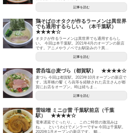
記事を読む
鶏そば@オタクが作るラーメンは異世界
でも通用するらしい。（本千葉駅）
★★★★☆
オタクが作るラーメンは異世界でも通用するらし
い。 今回は本千葉駅。2021年4月のオープンの新店
です。アニメやラノベでお馴染みの？異...
記事を読む
雲呑塩@麦づら（都賀駅） ★★★★☆
麦づら 今回は都賀駅。2023年10月オープンの新店で
す。浅草橋の饗 くろ㐂等を経験された店主さんが都
賀にお店をオープン。時は経ちま...
記事を読む
雷味噌 ミニ@雷 千葉駅前店（千葉
駅） ★★★★☆
電車遅延でぐったり。。 このご時世の激混みは
ね。。 というわけでメンラーですw 今回は千葉駅。
2020年1月オープンの新店です。 鯛...