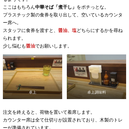
ここはもちろん
中華そば「煮干し」
をポチっとな。
プラスチック製の食券を取り出して、空いているカウンタ
ー席へ。
スタッフに食券を渡すと、
醤油、塩
どちらにするかを尋ね
られます。
少し悩むも
醤油
でお願いします。
卓上
卓上調味料
注文を終えると、荷物を置いて着席します。
カウンター席は全て仕切りが設置されており、木製のトレ
ーが準備されています。