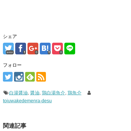
シェア
error
0
0
フォロー
白湯醤油
,
醤油
,
鶏白湯魚介
,
鶏魚介
toiuwakedemenra-desu
関連記事