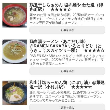
鶏煮干しらぁめん 塩@麺や わた邉（錦
糸町駅） ★★★★☆
麺や わた邉 今回は錦糸町駅。2025年4月オープンの
新店です。ゴーストレストラン御徒町の運営するラ
ーメン専門店が錦糸町にオープン。...
記事を読む
鶏白湯ラーメン〈あごだし味〉
@RAMEN SAKABA いろとりどり（と
うきょうスカイツリー駅） ★★★★☆
RAMEN SAKABA いろとりどり 今回はとうきょうス
カイツリー駅。2022年12月オープンの新店です。夜
は呑める居酒屋メニュー...
記事を読む
和出汁塩らーめん鶏（にぼし油）@麺処
塩一択（小村井駅） ★★★★☆
麺処 塩一択 今回は小村井駅。2025年3月オープンの
新店です。塩ラーメン専門店が小村井にオープン。
気になって向かってみることに。 ...
記事を読む