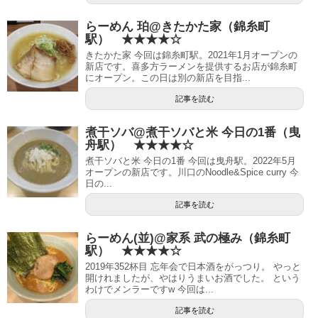
らーめん 珀@きたかた家（錦糸町
駅） ★★★★☆
きたかた家 今回は錦糸町駅。2021年1月オープンの
新店です。喜多方ラーメンを提供するお店が錦糸町
にオープン。この日は別の新店を目指...
記事を読む
煮干ソバ@煮干ソバと米 今日の1番（曳
舟駅） ★★★★☆
煮干ソバと米 今日の1番 今回は曳舟駅。2022年5月
オープンの新店です。川口のNoodle&Spice curry 今
日の...
記事を読む
らーめん(並)@家系 武の極み（錦糸町
駅） ★★★★☆
2019年352杯目 忘年会で日本酒をがっつり。 やっと
開けれましたが、やはりうまいお酒でした。 という
わけでメンラーですw 今回は...
記事を読む