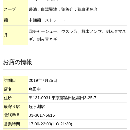
スープ
醤油：白湯醤油：鶏魚介：鶏白湯魚介
麺
中細麺：ストレート
鶏チャーシュー、ウズラ卵、極太メンマ、刻みタマネ
具
ギ、刻み青ネギ
お店の情報
訪問日
2019年7月25日
店名
鳥田中
住所
〒131-0031 東京都墨田区墨田3-25-7
最寄り駅
鐘ヶ淵駅
電話番号
03-3617-6615
営業時間
17:00-22:00(L.O.21:30)