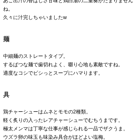
あご出汁の香ばしさ甘味と鶏白湯の二重奏がたまりません
ね。
久々に汁完しちゃいましたw
麺
中細麺のストレートタイプ。
するぱつな麺で歯切れよく、啜り心地も素敵ですね。
適度なコシでビシっとスープにハマります。
具
鶏チャーシューはムネとモモの2種類。
軽く炙りの入ったレアチャーシューでむちうまです。
極太メンマは丁寧な仕事が感じられる一品でザクうま。
ウズラ卵の味玉も味染み具合がほどよい塩梅。