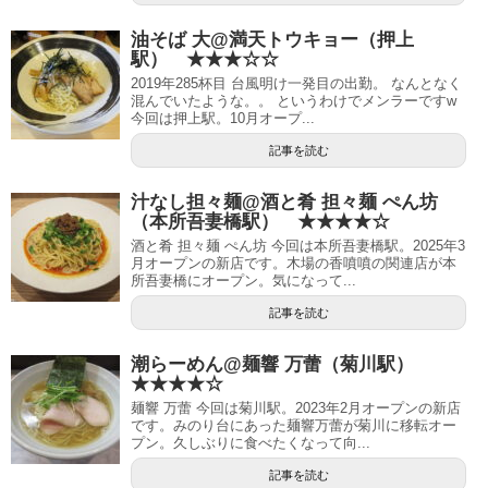
油そば 大@満天トウキョー（押上
駅） ★★★☆☆
2019年285杯目 台風明け一発目の出勤。 なんとなく
混んでいたような。。 というわけでメンラーですw
今回は押上駅。10月オープ...
記事を読む
汁なし担々麺@酒と肴 担々麺 ぺん坊
（本所吾妻橋駅） ★★★★☆
酒と肴 担々麺 ぺん坊 今回は本所吾妻橋駅。2025年3
月オープンの新店です。木場の香噴噴の関連店が本
所吾妻橋にオープン。気になって...
記事を読む
潮らーめん@麺響 万蕾（菊川駅）
★★★★☆
麺響 万蕾 今回は菊川駅。2023年2月オープンの新店
です。みのり台にあった麺響万蕾が菊川に移転オー
プン。久しぶりに食べたくなって向...
記事を読む