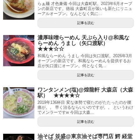
らぁ麺 才色兼備 今回は大森町駅。2023年6月オープ
ンの新店です。徳福 大森町店が装いも新たにリニュ
ーアルオープン。なんとなく気に...
記事を読む
濃厚味噌らーめん 天ぷら入り@和風な
らーめん うまし（矢口渡駅）
★★★☆☆
和風ならーめん うまし 今回は矢口渡駅。2026年3月
オープンの新店です。和風ならーめんを提供するお
店が矢口渡にオープン。何となく気...
記事を読む
ワンタンメン(塩)@煌龍軒 大森店（大森
駅） ★★★★☆
2019年136杯目 変な体勢で寝たのがたたったのか腰
痛が。。 早く治るならいいのですが。。 というわけ
でメンラーですw 今回は大森...
記事を読む
油そば 並盛@東京油そば専門店 鰐 経堂