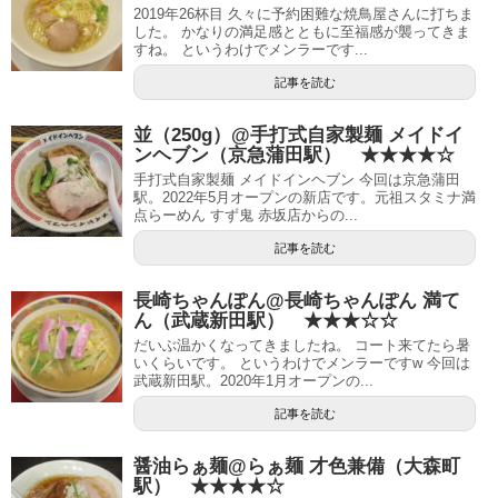
2019年26杯目 久々に予約困難な焼鳥屋さんに打ちま
した。 かなりの満足感とともに至福感が襲ってきま
すね。 というわけでメンラーです...
記事を読む
並（250g）@手打式自家製麺 メイドイ
ンヘブン（京急蒲田駅） ★★★★☆
手打式自家製麺 メイドインヘブン 今回は京急蒲田
駅。2022年5月オープンの新店です。元祖スタミナ満
点らーめん すず鬼 赤坂店からの...
記事を読む
長崎ちゃんぽん@長崎ちゃんぽん 満て
ん（武蔵新田駅） ★★★☆☆
だいぶ温かくなってきましたね。 コート来てたら暑
いくらいです。 というわけでメンラーですw 今回は
武蔵新田駅。2020年1月オープンの...
記事を読む
醤油らぁ麺@らぁ麺 才色兼備（大森町
駅） ★★★★☆