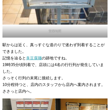
営業時間
駅からは近く、真っすぐな道のりで迷わず到着することが
できました。
記憶を辿ると
臭豆腐麺
の跡地ですね。
19時35分頃到着で、店頭には4名の行行列が発生していま
した。
さっそく行列の末尾に接続します。
10分程待つと、店内のスタッフから店内へ案内されます。
ささっと店内へ。