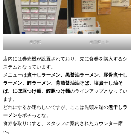
券売機
券売機：上
店内には券売機が設置されており、先に食券を購入するシ
ステムとなっています。
メニューは
煮干しラーメン、黒醤油ラーメン、豚骨煮干し
ラーメン、鰹ラーメン、背脂醤油油そば、塩煮干し油そ
ば、にぼ豚つけ麺、鰹豚つけ麺
のラインアップとなってい
ます。
どれにするか迷わしいですが、ここは先頭左端の
煮干しラ
ーメン
をポチっとな。
食券を取り出すと、スタッフに案内されたカウンター席
へ。