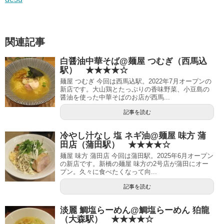
関連記事
白醤油中華そば@麺屋 つむぎ（西馬込
駅） ★★★★☆
麺屋 つむぎ 今回は西馬込駅。2022年7月オープンの
新店です。大山鶏とたっぷりの香味野菜、小豆島の
醤油を使った中華そばのお店が西馬...
記事を読む
冷やし汁なし 塩 ネギ油@麺屋 味方 蒲
田店（蒲田駅） ★★★★☆
麺屋 味方 蒲田店 今回は蒲田駅。2025年6月オープン
の新店です。新橋の麺屋 味方の2号店が蒲田にオー
プン。久々に食べたくなって向...
記事を読む
淡麗 鯛塩らーめん@鯛塩らーめん 狛龍
（大森駅） ★★★★☆