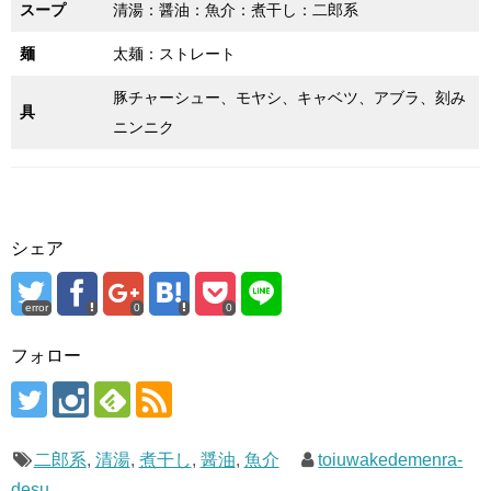
スープ
清湯：醤油：魚介：煮干し：二郎系
麺
太麺：ストレート
豚チャーシュー、モヤシ、キャベツ、アブラ、刻み
具
ニンニク
シェア
error
0
0
フォロー
二郎系
,
清湯
,
煮干し
,
醤油
,
魚介
toiuwakedemenra-
desu