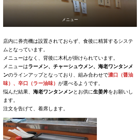
メニュー
店内に券売機は設置されておらず、食後に精算するシステ
ムとなっています。
メニューはなく、背後に木札が掛けられています。
メニューは
ラーメン、チャーシュウメン、海老ワンタンメ
ン
のラインアップとなっており、組み合わせで
濃口（醤油
味）、辛口（ラー油味）
が選べるようです。
悩んだ結果、
海老ワンタンメン
とお供に
生姜丼
をお願いし
ます。
注文を告げて、着席します。