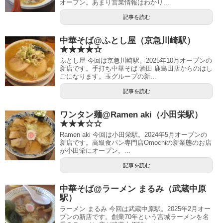
オープン。あまり営業情報はわかり...
記事を読む
中華そば@ふとし屋（京急川崎駅）
★★★★☆
ふとし屋 今回は京急川崎駅。2025年10月オープンの
新店です。手打ち中華そば 酒田 鹿島田店からのはし
ごになります。玉グループの新...
記事を読む
ワンタン麺@Ramen aki（小田栄駅）
★★★☆☆
Ramen aki 今回は小田栄駅。2024年5月オープンの
新店です。高級食パン専門店Omochiの新業態のお店
が小田栄にオープン。...
記事を読む
中華そば@ラーメン まるみ（武蔵中原
駅）
ラーメン まるみ 今回は武蔵中原駅。2025年2月オー
プンの新店です。創業70年という宮城ラーメンを名