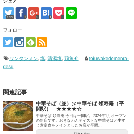
シェア
error
0
0
フォロー
ワンタンメン
,
塩
,
清湯塩
,
鶏魚介
toiuwakedemenra-
desu
関連記事
中華そば（並）@中華そば 領寿庵（平
間駅） ★★★★☆
中華そば 領寿庵 今回は平間駅。2024年1月オープン
の新店です。おきなわんテイストな中華そばと牛す
じ煮定食をメインとしたお店が平間...