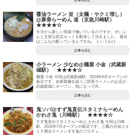
記事を読む
醤油ラーメン 並（太麺・ヤクミ増し）
@豚骨らーめん 道（京急川崎駅）
★★★★☆
今月から新しい現場で働いているのですが、ずいぶ
んと立派な防災セットを配布して頂きました。 最近
はこんなの配っているんですね。 というわけ...
記事を読む
小ラーメン 少なめ@麺屋 小金（武蔵新
城駅） ★★★★☆
麺屋 小金 今回は武蔵新城駅。2024年6月オープンの
新店です。自家製麺を謳う二郎系ラーメンのお店が
武蔵新城にオープン。気になって向...
記事を読む
鬼ソバ@すず鬼直伝スタミナらーめん
かわさ鬼（川崎駅） ★★★★☆
すず鬼直伝スタミナらーめん かわさ鬼 今回は川崎
駅。2025年7月オープンの新店です。三鷹の元祖スタ
ミナ満点ラーメンすす鬼のプロデュ...