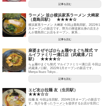
記事を読む
ラーメン 並@横浜家系ラーメン 大﨑家
（鹿島田駅） ★★★★☆
横浜家系ラーメン 大﨑家 今回は鹿島田駅。2022年1
月オープンの新店です。野方の輝道家出身の店主さ
んが鹿島田にお店をオープン。家系...
記事を読む
麻婆まぜそば@らぁ麺やまぐち辣式 マ
ルイファミリー溝口店（武蔵溝ノ口
駅） ★★★★☆
らぁ麺やまぐち辣式 マルイファミリー溝口店 今回は
武蔵溝ノ口駅。2022年1月オープンの新店です。
Menya Ikuzo Tokyo...
記事を読む
エビ友@拉麺 友（生田駅）
★★★☆☆
拉麺 友 今回は生田駅。2024年2月オープンの新店で
す。魚介を使ったラーメンを提供するお店が生田に