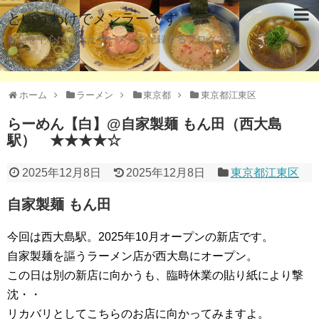
というわけでメンラーです
新店を中心に食べたラーメンを記録するブログです。
ホーム
ラーメン
東京都
東京都江東区
らーめん【白】@自家製麺 もん田（西大島
駅） ★★★★☆
2025年12月8日
2025年12月8日
東京都江東区
自家製麺 もん田
今回は西大島駅。2025年10月オープンの新店です。
自家製麺を謳うラーメン店が西大島にオープン。
この日は別の新店に向かうも、臨時休業の貼り紙により撃
沈・・
リカバリとしてこちらのお店に向かってみますよ。