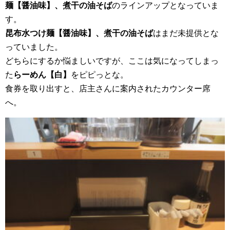
麺【醤油味】、煮干の油そば
のラインアップとなっていま
す。
昆布水つけ麺【醤油味】、煮干の油そば
はまだ未提供とな
っていました。
どちらにするか悩ましいですが、ここは気になってしまっ
た
らーめん【白】
をピピっとな。
食券を取り出すと、店主さんに案内されたカウンター席
へ。