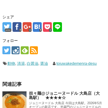
シェア
error
0
0
フォロー
動物
,
清湯
,
白醤油
,
醤油
toiuwakedemenra-desu
関連記事
担々麺@ジョニーヌードル 大島店（大
島駅） ★★★★☆
ジョニーヌードル 大島店 今回は大島駅。2026年5月
オープンの新店です。半蔵門のジョニーヌードルの