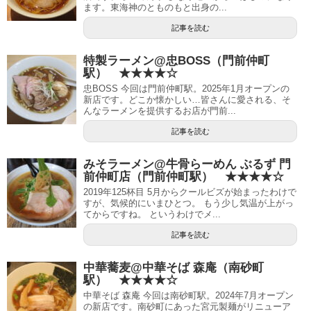
ます。東海神のとものもと出身の...
記事を読む
特製ラーメン@忠BOSS（門前仲町
駅） ★★★★☆
忠BOSS 今回は門前仲町駅。2025年1月オープンの
新店です。どこか懐かしい…皆さんに愛される、そ
んなラーメンを提供するお店が門前...
記事を読む
みそラーメン@牛骨らーめん ぶるず 門
前仲町店（門前仲町駅） ★★★★☆
2019年125杯目 5月からクールビズが始まったわけで
すが、気候的にいまひとつ。 もう少し気温が上がっ
てからですね。 というわけでメ...
記事を読む
中華蕎麦@中華そば 森庵（南砂町
駅） ★★★★☆
中華そば 森庵 今回は南砂町駅。2024年7月オープン
の新店です。南砂町にあった宮元製麺がリニューア