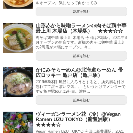
ルオープン。気になって向かってみ...
記事を読む
山形赤から味噌ラーメン@肉そば鶏中華
最上川 木場店（木場駅） ★★★☆☆
肉そば鶏中華 最上川 木場店 今回は木場駅。2021年8
月オープンの新店です。新橋の肉そば鶏中華 最上川
の2号店が木場にオープン。今...
記事を読む
かにみそらーめん@北海道らーめん 帯
広ロッキー 亀戸店（亀戸駅）
2019年6杯目 風呂に入ろうとすると、換気扇を付け
忘れてて湿っぽい空気。。 というわけでメンラーで
すw 亀戸駅tourは2軒目。濃厚...
記事を読む
ヴィーガンラーメン花（冷）@Vegan
Ramen UZU TOKYO（新豊洲駅）
★★★★☆
Vegan Ramen UZU TOKYO 今回は新豊洲駅。2021