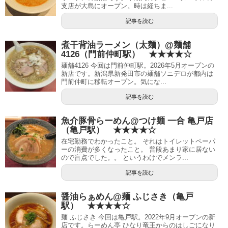
支店が大島にオープン。時は経ちま...
記事を読む
煮干背油ラーメン（太麺）@麺舗
4126（門前仲町駅） ★★★★☆
麺舗4126 今回は門前仲町駅。2026年5月オープンの
新店です。新潟県新発田市の麺舗ソニデロが都内は
門前仲町に移転オープン。気にな...
記事を読む
魚介豚骨らーめん@つけ麺 一合 亀戸店
（亀戸駅） ★★★★☆
在宅勤務でわかったこと。 それはトイレットペーパ
ーの消費が多くなったこと。 普段あまり家に居ない
ので盲点でした。。 というわけでメンラ...
記事を読む
醤油らぁめん@麺 ふじさき（亀戸
駅） ★★★★☆
麺 ふじさき 今回は亀戸駅。2022年9月オープンの新
店です。らーめん亭 ひなり竜王からのはしごになり