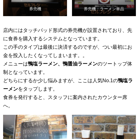
券売機
券売機：ラーメン単品
店内にはタッチパッド形式の券売機が設置されており、先
に食券を購入するシステムとなっています。
この手のタイプは最後に決済するのですが、つい最初にお
金を投入したくなってしまいます。。
メニューは
鴨塩ラーメン、鴨醤油ラーメン
のツートップ体
制となっています。
どちらにするか少し悩みますが、ここは人気No.1の
鴨塩ラ
ーメン
をタップします。
食券を発行すると、スタッフに案内されたカウンター席
へ。