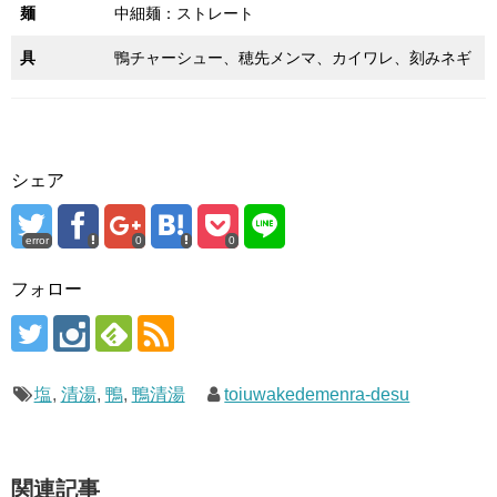
麺
中細麺：ストレート
具
鴨チャーシュー、穂先メンマ、カイワレ、刻みネギ
シェア
error
0
0
フォロー
塩
,
清湯
,
鴨
,
鴨清湯
toiuwakedemenra-desu
関連記事