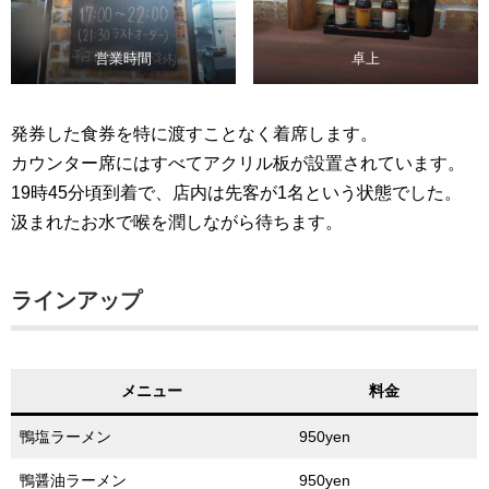
営業時間
卓上
発券した食券を特に渡すことなく着席します。
カウンター席にはすべてアクリル板が設置されています。
19時45分頃到着で、店内は先客が1名という状態でした。
汲まれたお水で喉を潤しながら待ちます。
ラインアップ
メニュー
料金
鴨塩ラーメン
950yen
鴨醤油ラーメン
950yen