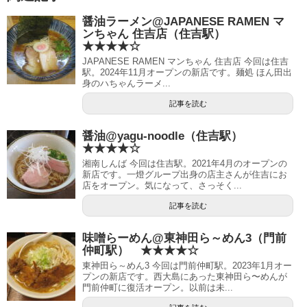
醤油ラーメン@JAPANESE RAMEN マ
ンちゃん 住吉店（住吉駅）
★★★★☆
JAPANESE RAMEN マンちゃん 住吉店 今回は住吉
駅。2024年11月オープンの新店です。麺処 ほん田出
身のハちゃんラーメ...
記事を読む
醤油@yagu-noodle（住吉駅）
★★★★☆
湘南しんば 今回は住吉駅。2021年4月のオープンの
新店です。一燈グループ出身の店主さんが住吉にお
店をオープン。気になって、さっそく...
記事を読む
味噌らーめん@東神田ら～めん3（門前
仲町駅） ★★★★☆
東神田ら～めん3 今回は門前仲町駅。2023年1月オー
プンの新店です。西大島にあった東神田ら〜めんが
門前仲町に復活オープン。以前は未...