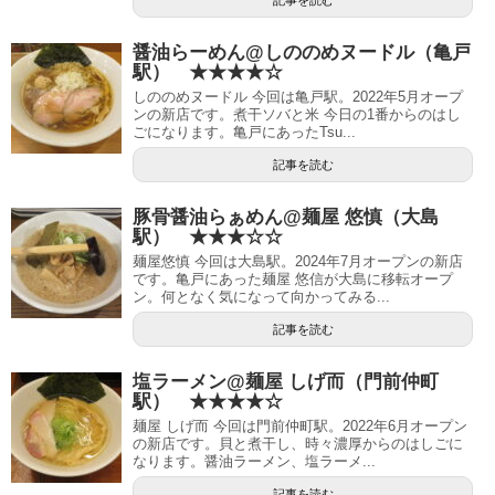
記事を読む
醤油らーめん@しののめヌードル（亀戸
駅） ★★★★☆
しののめヌードル 今回は亀戸駅。2022年5月オープ
ンの新店です。煮干ソバと米 今日の1番からのはし
ごになります。亀戸にあったTsu...
記事を読む
豚骨醤油らぁめん@麺屋 悠慎（大島
駅） ★★★☆☆
麺屋悠慎 今回は大島駅。2024年7月オープンの新店
です。亀戸にあった麺屋 悠信が大島に移転オープ
ン。何となく気になって向かってみる...
記事を読む
塩ラーメン@麺屋 しげ而（門前仲町
駅） ★★★★☆
麺屋 しげ而 今回は門前仲町駅。2022年6月オープン
の新店です。貝と煮干し、時々濃厚からのはしごに
なります。醤油ラーメン、塩ラーメ...
記事を読む