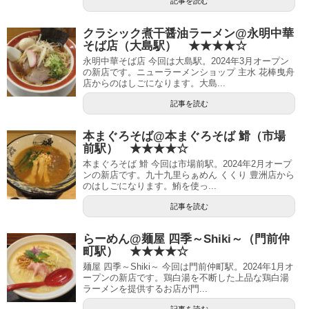
記事を読む
クラシック煮干醤油ラーメン@永明中華
そば店（大島駅） ★★★★☆
永明中華そば店 今回は大島駅。2024年3月オープン
の新店です。ニューラーメンショップ 主水 花棒曳舟
店からのはしごになります。大島...
記事を読む
本まぐろそば@本まぐろそば 䱻（市場
前駅） ★★★★☆
本まぐろそば 䱻 今回は市場前駅。2024年2月オープ
ンの新店です。九十九里らぁめん くくり 豊洲店から
のはしごになります。鮪を使っ...
記事を読む
らーめん@麺屋 四季～Shiki～（門前仲
町駅） ★★★★☆
麺屋 四季～Shiki～ 今回は門前仲町駅。2024年1月オ
ープンの新店です。鶏白湯を不断した上品な鶏白湯
ラーメンを提供するお店が門...