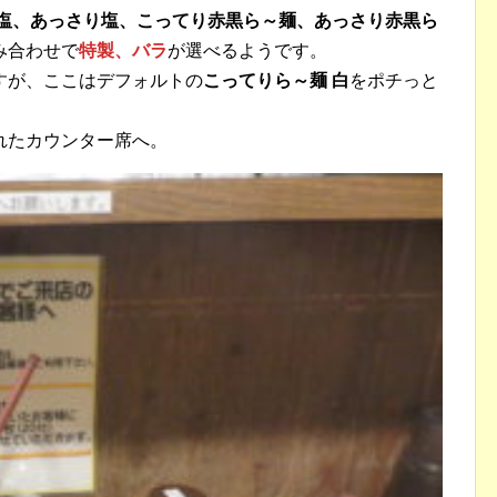
り塩、あっさり塩、こってり赤黒ら～麺、あっさり赤黒ら
み合わせで
特製、バラ
が選べるようです。
すが、ここはデフォルトの
こってりら～麺 白
をポチっと
れたカウンター席へ。