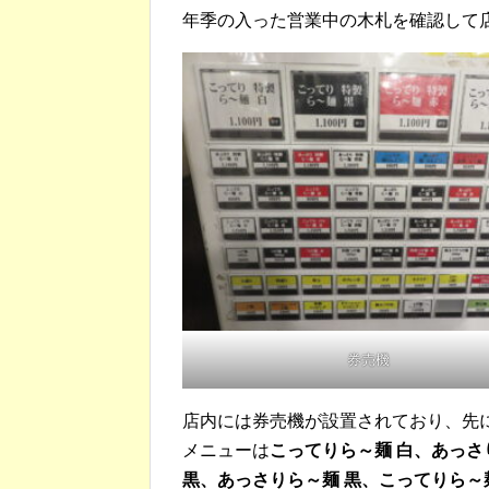
年季の入った営業中の木札を確認して
券売機
店内には券売機が設置されており、先
メニューは
こってりら～麺 白、あっさ
黒、あっさりら～麺 黒、こってりら～