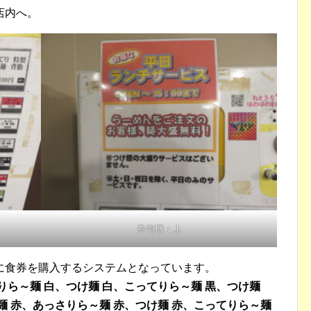
店内へ。
券売機：上
に食券を購入するシステムとなっています。
りら～麺 白、つけ麺 白、こってりら～麺 黒、つけ麺
麺 赤、あっさりら～麺 赤、つけ麺 赤、こってりら～麺