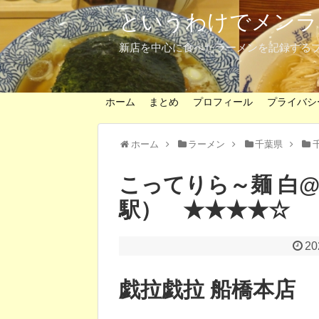
というわけでメンラ
新店を中心に食べたラーメンを記録する
ホーム
まとめ
プロフィール
プライバシ
ホーム
ラーメン
千葉県
こってりら～麺 白
駅） ★★★★☆
2
戯拉戯拉 船橋本店