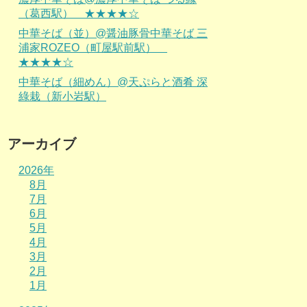
（葛西駅） ★★★★☆
中華そば（並）@醤油豚骨中華そば 三
浦家ROZEO（町屋駅前駅）
★★★★☆
中華そば（細めん）@天ぷらと酒肴 深
綠栽（新小岩駅）
アーカイブ
2026年
8月
7月
6月
5月
4月
3月
2月
1月