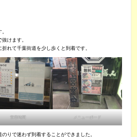
す。
で抜けます。
に折れて千葉街道を少し歩くと到着です。
営業時間
メニューボード
道のりで迷わず到着することができました。