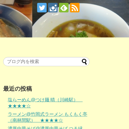
最近の投稿
塩らーめん@つけ麺 晴（川崎駅）
★★★★☆
ラーメン@竹岡式ラーメン もくもく亭
（南林間駅） ★★★★☆
濃厚中華そば@濃厚中華そば つる縁