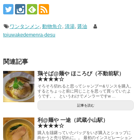
ワンタンメン
,
動物魚介
,
清湯
,
醤油
toiuwakedemenra-desu
関連記事
鶏そば@麺や ほころび（不動前駅）
★★★★☆
そろそろ切れると思ってシャンプー&リンスを購入。
するとちょっと前に同じことを思って買っていたよ
うです。。 というわけでメンラーですw ...
記事を読む
利@麺や 一途（武蔵小山駅）
★★★★☆
購入を躊躇っていたバッグをいざ購入とショップに
向かうと売り切れに。。 最初のインスピレーション