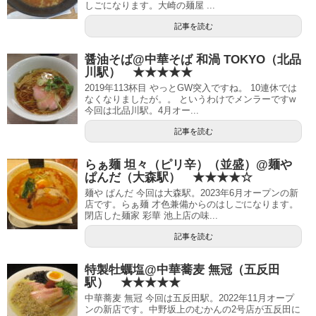
しごになります。大崎の麺屋 ...
記事を読む
醤油そば@中華そば 和渦 TOKYO（北品
川駅） ★★★★★
2019年113杯目 やっとGW突入ですね。 10連休では
なくなりましたが。。 というわけでメンラーですw
今回は北品川駅。4月オー...
記事を読む
らぁ麺 坦々（ピリ辛）（並盛）@麺や
ぱんだ（大森駅） ★★★★☆
麺や ぱんだ 今回は大森駅。2023年6月オープンの新
店です。らぁ麺 才色兼備からのはしごになります。
閉店した麺家 彩華 池上店の味...
記事を読む
特製牡蠣塩@中華蕎麦 無冠（五反田
駅） ★★★★★
中華蕎麦 無冠 今回は五反田駅。2022年11月オープ
ンの新店です。中野坂上のむかんの2号店が五反田に