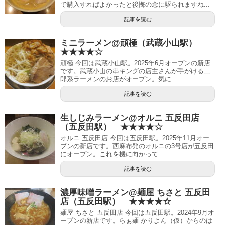
で購入すればよかったと後悔の念に駆られますね...
記事を読む
ミニラーメン@頑極（武蔵小山駅）
★★★★☆
頑極 今回は武蔵小山駅。2025年6月オープンの新店
です。武蔵小山の串キングの店主さんが手がける二
郎系ラーメンのお店がオープン。気に...
記事を読む
生しじみラーメン@オルニ 五反田店
（五反田駅） ★★★★☆
オルニ 五反田店 今回は五反田駅。2025年11月オー
プンの新店です。西麻布発のオルニの3号店が五反田
にオープン。これを機に向かって...
記事を読む
濃厚味噌ラーメン@麺屋 ちさと 五反田
店（五反田駅） ★★★★☆
麺屋 ちさと 五反田店 今回は五反田駅。2024年9月オ
ープンの新店です。らぁ麺 かりよん（仮）からのは