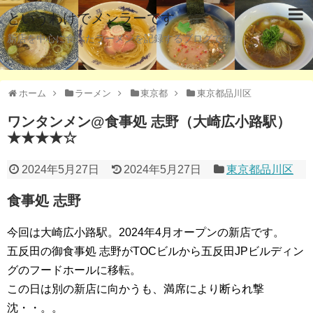
というわけでメンラーです
新店を中心に食べたラーメンを記録するブログです。
ホーム
ラーメン
東京都
東京都品川区
ワンタンメン@食事処 志野（大崎広小路駅）
★★★★☆
2024年5月27日
2024年5月27日
東京都品川区
食事処 志野
今回は大崎広小路駅。2024年4月オープンの新店です。
五反田の御食事処 志野がTOCビルから五反田JPビルディン
グのフードホールに移転。
この日は別の新店に向かうも、満席により断られ撃
沈・・。。