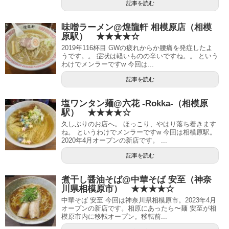
記事を読む
味噌ラーメン@煌龍軒 相模原店（相模
原駅） ★★★★☆
2019年116杯目 GWの疲れからか腰痛を発症したよ
うです。。 症状は軽いものの辛いですね。。 という
わけでメンラーですw 今回は...
記事を読む
塩ワンタン麺@六花 -Rokka-（相模原
駅） ★★★★☆
久しぶりのお店へ。 ほっこり、やはり落ち着きます
ね。 というわけでメンラーですw 今回は相模原駅。
2020年4月オープンの新店です。 ...
記事を読む
煮干し醤油そば@中華そば 安至（神奈
川県相模原市） ★★★★☆
中華そば 安至 今回は神奈川県相模原市。2023年4月
オープンの新店です。相原にあったら〜麺 安至が相
模原市内に移転オープン。移転前...