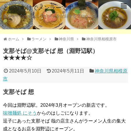
というわけでメンラーです
新店を中心に食べたラーメンを記録するブログです。
ホーム
ラーメン
神奈川県
神奈川県相模原市
支那そば@支那そば 想（淵野辺駅）
★★★★☆
2024年5月10日
2024年5月11日
神奈川県相模原
市
支那そば 想
今回は淵野辺駅。2024年3月オープンの新店です。
味噌麺処 にそう
からのはしごになります。
逗子にあった支那そば 哉の店主さんがラーメン人生の集大
成となるお店を淵野辺にオープン。