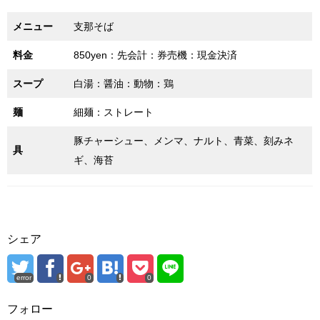
メニュー
支那そば
料金
850yen：先会計：券売機：現金決済
スープ
白湯：醤油：動物：鶏
麺
細麺：ストレート
豚チャーシュー、メンマ、ナルト、青菜、刻みネ
具
ギ、海苔
シェア
error
0
0
フォロー