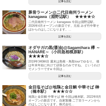
記事を読む
豚骨ラーメン@二代目南州ラーメン
kanagawa（淵野辺駅） ★★★★☆
二代目南州ラーメン kanagawa 今回は淵野辺駅。
2026年4月オープンの新店です。元祖 みず竹中華そ
ばからのはしごになります。...
記事を読む
オダサガの黒(醤油)@Sagamihara 欅 ～
HANARE～（小田急相模原駅）
★★★★☆
2019年340杯目 週末は島根・鳥取tourでゆるり。 後
は年末年始に向けて頑張るのみですね。 というわけ
でメンラーですw 今回は...
記事を読む
金目塩そば@地鶏と金目鯛 中華そば 榊
（橋本駅） ★★★☆☆
地鶏と金目鯛 中華そば 榊 今回は橋本駅。2022年8月
オープンの新店です。自家製麺 二丁目ラーメンから
のはしごになります。株式会社...