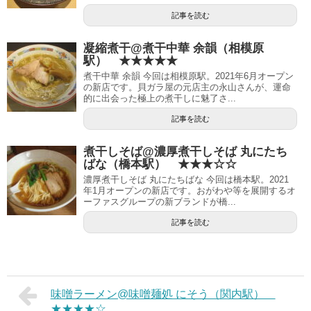
記事を読む
凝縮煮干@煮干中華 余韻（相模原
駅） ★★★★★
煮干中華 余韻 今回は相模原駅。2021年6月オープン
の新店です。貝ガラ屋の元店主の永山さんが、運命
的に出会った極上の煮干しに魅了さ...
記事を読む
煮干しそば@濃厚煮干しそば 丸にたち
ばな（橋本駅） ★★★☆☆
濃厚煮干しそば 丸にたちばな 今回は橋本駅。2021
年1月オープンの新店です。おがわや等を展開するオ
ーファスグループの新ブランドが橋...
記事を読む
味噌ラーメン@味噌麺処 にそう（関内駅）
★★★★☆