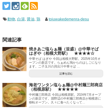
動物
,
白湯
,
醤油
,
鶏
toiuwakedemenra-desu
関連記事
焼きあご塩らぁ麺（並盛）@中華そば
はぎや（相模大野駅） ★★★★☆
中華そば はぎや 今回は相模大野駅。2025年10月オ
ープンの新店です。らぁめん鴇からのはしごになり
ます。二子玉川の貝出汁中華そば ...
記事を読む
海老ワンタン塩らぁ麺@中村麺三郎商店
（相模原駅） ★★★★★
中村麺三郎商店 今回は相模原駅。2024年7月オープ
ンの新店です。淵野辺の中村麺三郎商店が相模原に
移転オープン。久々に食べたくなって...