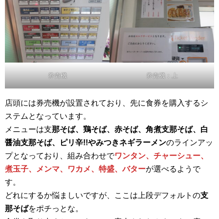
券売機
券売機：上
店頭には券売機が設置されており、先に食券を購入するシ
ステムとなっています。
メニューは支
那そば、鶏そば、赤そば、角煮支那そば、白
醤油支那そば、ピリ辛!!やみつきネギラーメン
のラインアッ
プとなっており、組み合わせで
ワンタン、チャーシュー、
煮玉子、メンマ、ワカメ、特盛、バター
が選べるようで
す。
どれにするか悩ましいですが、ここは上段デフォルトの
支
那そば
をポチっとな。