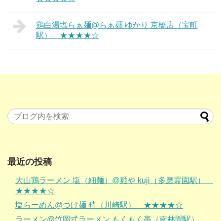
鶏白湯塩らぁ麺@らぁ麺 ゆかり 京橋店（宝町
駅） ★★★★☆
最近の投稿
大山鶏ラーメン 塩（細麺）@麺や kuji（多磨霊園駅）
★★★★☆
塩らーめん@つけ麺 晴（川崎駅） ★★★★☆
ラーメン@竹岡式ラーメン もくもく亭（南林間駅）