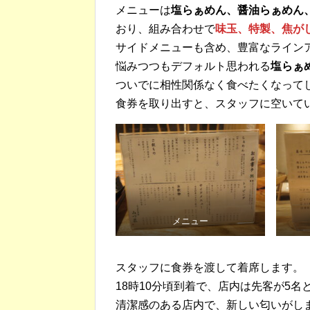
メニューは
塩らぁめん、醤油らぁめん
おり、組み合わせで
味玉、特製、焦が
サイドメニューも含め、豊富なライン
悩みつつもデフォルト思われる
塩らぁ
ついでに相性関係なく食べたくなって
食券を取り出すと、スタッフに空いて
メニュー
スタッフに食券を渡して着席します。
18時10分頃到着で、店内は先客が5名
清潔感のある店内で、新しい匂いがし