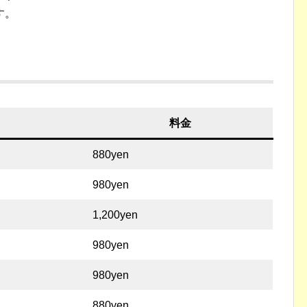
す。
料金
880yen
980yen
1,200yen
980yen
980yen
880yen