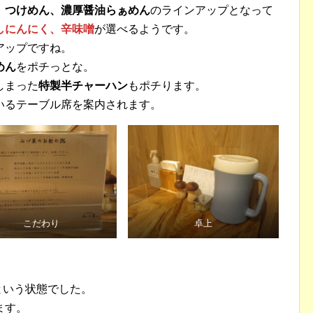
、つけめん、濃厚醤油らぁめん
のラインアップとなって
しにんにく、辛味噌
が選べるようです。
アップですね。
めん
をポチっとな。
しまった
特製半チャーハン
もポチります。
いるテーブル席を案内されます。
こだわり
卓上
という状態でした。
ます。