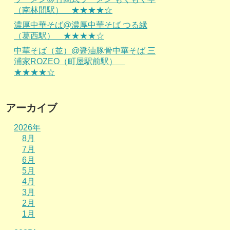
（南林間駅） ★★★★☆
濃厚中華そば@濃厚中華そば つる縁
（葛西駅） ★★★★☆
中華そば（並）@醤油豚骨中華そば 三
浦家ROZEO（町屋駅前駅）
★★★★☆
アーカイブ
2026年
8月
7月
6月
5月
4月
3月
2月
1月