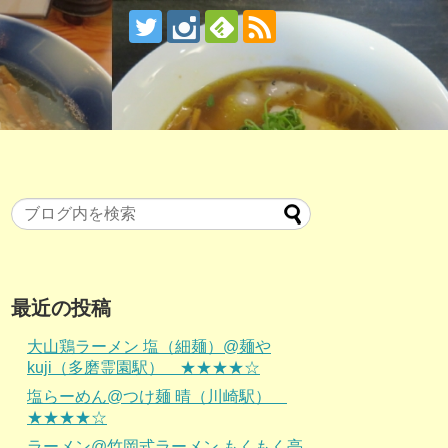
最近の投稿
大山鶏ラーメン 塩（細麺）@麺や
kuji（多磨霊園駅） ★★★★☆
塩らーめん@つけ麺 晴（川崎駅）
★★★★☆
ラーメン@竹岡式ラーメン もくもく亭