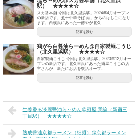
塩ら～めん@スカ醤本舗（北久里浜
駅） ★★★★☆
スカ醤本舗 今回は北久里浜駅。2024年4月オープン
の新店です。煮干中華そば 結。からのはしごになり
ます。西横浜にあった一酵やが北久...
記事を読む
鶏がら白醤油らーめん@自家製麺こうじ
（北久里浜駅） ★★★★☆
自家製麺こうじ 今回は北久里浜駅。2020年12月オー
プンの新店です。北久里浜にあった麺屋こうじの店
主さんが、新たにお店を復活オープ...
記事を読む
生姜香る淡麗醤油ら～めん@麺屋 我論（新宿三
丁目駅） ★★★★☆
熟成醤油京都ラーメン（細麺）@京都ラーメン