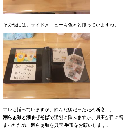
その他には、サイドメニューも色々と揃っていますね。
アレも揃っていますが、飲んだ後だったため断念。。
潮らぁ麺
と
潮まぜそば
で猛烈に悩みますが、
貝玉
が目に留
まったため、
潮らぁ麺
を
貝玉 半玉
をお願いします。