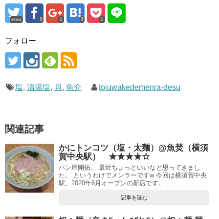
error
0
0
フォロー
塩
,
清湯塩
,
貝
,
魚介
toiuwakedemenra-desu
関連記事
かにトンコツ（塩・太麺）@魚焚（横須
賀中央駅） ★★★★☆
パン屋開拓。 最近ちょっといいなと思ってきまし
た。 というわけでメンラーですw 今回は横須賀中央
駅。2020年6月オープンの新店です。...
記事を読む