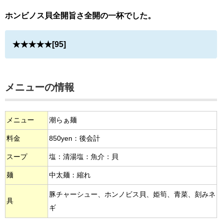
ホンビノス貝全開旨さ全開の一杯でした。
★★★★★[95]
メニューの情報
メニュー
潮らぁ麺
料金
850yen：後会計
スープ
塩：清湯塩：魚介：貝
麺
中太麺：縮れ
豚チャーシュー、ホンノビス貝、姫筍、青菜、刻みネ
具
ギ