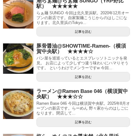
潮らぁ麺@らぁ麺 SUNGO（YRP野比
駅） ★★★★★
らぁ麺 SUNGO 今回は北久里浜駅。2020年12月オー
プンの新店です。自家製麺こうじからのはしごにな
ります。北久里浜のTokyo...
記事を読む
豚骨醤油@SHOWTIME-Ramen-（横須
賀中央駅） ★★★★☆
パン屋を巡巡っているとエスプレッソトニックを発
見。 お店によって少しずつ違う味わいにハマりそう
です。 というわけでメンラーですw 今回...
記事を読む
ラーメン@Ramen Base 046（横須賀中
央駅） ★★★☆☆
Ramen Base 046 今回は横須賀中央駅。2025年8月オ
ープンの新店です。らーめん 野々家からのはしごに
なります。閉店して...
記事を読む