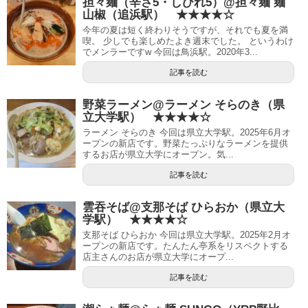
担々麺（辛さ5・しびれ5）@担々麺 麺
山椒（追浜駅） ★★★★☆
今年の夏は短く終わりそうですが、それでも夏を満
喫。 少しでも楽しめたよき週末でした。 というわけ
でメンラーですw 今回は鳥浜駅。2020年3...
記事を読む
野菜ラーメン@ラーメン そらのき（県
立大学駅） ★★★★☆
ラーメン そらのき 今回は県立大学駅。2025年6月オ
ープンの新店です。野菜たっぷりなラーメンを提供
するお店が県立大学にオープン。気...
記事を読む
雲吞そば@支那そば ひらおか（県立大
学駅） ★★★★☆
支那そば ひらおか 今回は県立大学駅。2025年2月オ
ープンの新店です。たんたん亭系をリスペクトする
店主さんのお店が県立大学にオープ...
記事を読む