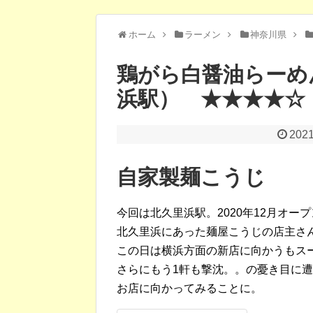
ホーム
ラーメン
神奈川県
鶏がら白醤油らーめ
浜駅） ★★★★☆
202
自家製麺こうじ
今回は北久里浜駅。2020年12月オー
北久里浜にあった麺屋こうじの店主さ
この日は横浜方面の新店に向かうもス
さらにもう1軒も撃沈。。の憂き目に
お店に向かってみることに。