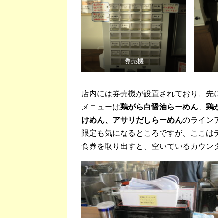
券売機
店内には券売機が設置されており、先
メニューは
鶏がら白醤油らーめん、鶏
けめん、アサリだしらーめん
のライン
限定も気になるところですが、ここは
食券を取り出すと、空いているカウン