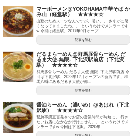
マーボーメン@YOKOHAMA中華そば か
み山（経堂駅） ★★★★☆
出勤のためスーツなんですが、暑い。。 さすがに暑
くなってきましたね。。 というわけでメンラーです
w 今回は経堂駅。2017年9月オープ...
記事を読む
だるまらーめん@群馬豚骨らーめん だ
るま大使-無限- 下北沢駅前店（下北沢
駅） ★★★★☆
群馬豚骨らーめん だるま大使-無限- 下北沢駅前店 今
回は下北沢駅。2023年12月オープンの新店です。群
馬八幡にあるだるま大使が都...
記事を読む
醤油らーめん（濃いめ）@あはれ（下北
沢駅） ★★★★☆
緊急事態宣言発令でお店の営業時間が時短に。 行き
たいお店になかなか行けません。。 というわけでメ
ンラーですw 今回は下北沢。2020年...
記事を読む