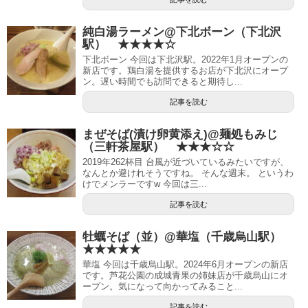
純白湯ラーメン@下北ボーン（下北沢
駅） ★★★★☆
下北ボーン 今回は下北沢駅。2022年1月オープンの
新店です。鶏白湯を提供するお店が下北沢にオープ
ン。遅い時間でも訪問できると期待し...
記事を読む
まぜそば(漬け卵黄添え)@麺処もみじ
（三軒茶屋駅） ★★★☆☆
2019年262杯目 台風が近づいているみたいですが、
なんとか避けれそうですね。 そんな週末。 というわ
けでメンラーですw 今回は三...
記事を読む
牡蠣そば（並）@華塩（千歳烏山駅）
★★★★★
華塩 今回は千歳烏山駅。2024年6月オープンの新店
です。芦花公園の成城青果の姉妹店が千歳烏山にオ
ープン。気になって向かってみること...
記事を読む