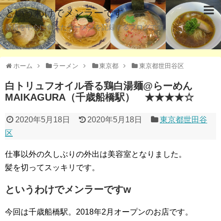
というわけでメンラーです
新店を中心に食べたラーメンを記録するブログです。
ホーム
ラーメン
東京都
東京都世田谷区
白トリュフオイル香る鶏白湯麺@らーめん
MAIKAGURA（千歳船橋駅） ★★★★☆
2020年5月18日
2020年5月18日
東京都世田谷
区
仕事以外の久しぶりの外出は美容室となりました。
髪を切ってスッキリです。
というわけでメンラーですw
今回は千歳船橋駅。2018年2月オープンのお店です。