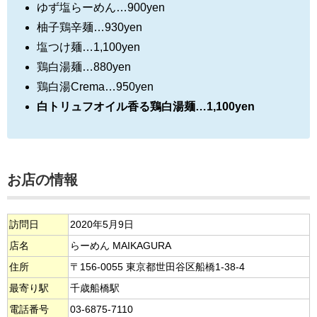
ゆず塩らーめん…900yen
柚子鶏辛麺…930yen
塩つけ麺…1,100yen
鶏白湯麺…880yen
鶏白湯Crema…950yen
白トリュフオイル香る鶏白湯麺…1,100yen
お店の情報
訪問日
2020年5月9日
店名
らーめん MAIKAGURA
住所
〒156-0055 東京都世田谷区船橋1-38-4
最寄り駅
千歳船橋駅
電話番号
03-6875-7110