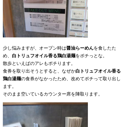
少し悩みますが、オープン時は
醤油らーめん
を食したた
め、
白トリュフオイル香る鶏白湯麺
をポチっとな。
散歩といえばのアレもポチります。
食券を取り出そうとすると、なぜか
白トリュフオイル香る
鶏白湯麺
の食券がなかったため、改めてポチって取り出し
ます。
そのまま空いているカウンター席を陣取ります。