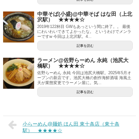
中華そば(小盛)@中華そば はな田（上北
沢駅） ★★★★☆
2019年122杯目 GWもあっという間に終了。。 最後
にわいわいできてよかったな。 というわけでメンラ
ーですw 今回は上北沢駅。4...
記事を読む
ラーメン@佐野らーめん 永純（池尻大
橋駅） ★★★★☆
佐野らーめん 永純 今回は池尻大橋駅。2025年5月オ
ープンの新店です。池尻大橋の創作海鮮酒場 海風土
天が業態変更でラーメン屋に。気...
記事を読む
小らーめん@麺処 ほん田 東十条店（東十条
駅） ★★★★☆