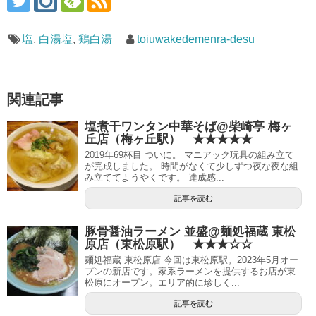
塩
,
白湯塩
,
鶏白湯
toiuwakedemenra-desu
関連記事
塩煮干ワンタン中華そば@柴崎亭 梅ヶ
丘店（梅ヶ丘駅） ★★★★★
2019年69杯目 ついに。 マニアック玩具の組み立て
が完成しました。 時間がなくて少しずつ夜な夜な組
み立ててようやくです。 達成感...
記事を読む
豚骨醤油ラーメン 並盛@麺処福蔵 東松
原店（東松原駅） ★★★☆☆
麺処福蔵 東松原店 今回は東松原駅。2023年5月オー
プンの新店です。家系ラーメンを提供するお店が東
松原にオープン。エリア的に珍しく...
記事を読む