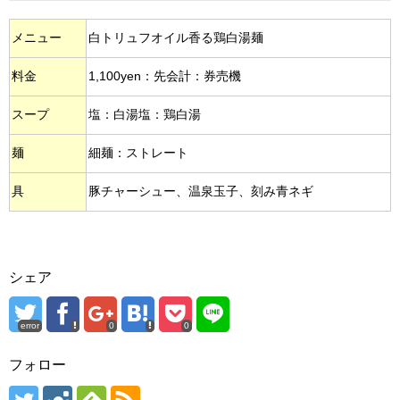
メニュー
白トリュフオイル香る鶏白湯麺
料金
1,100yen：先会計：券売機
スープ
塩：白湯塩：鶏白湯
麺
細麺：ストレート
具
豚チャーシュー、温泉玉子、刻み青ネギ
シェア
error
0
0
フォロー