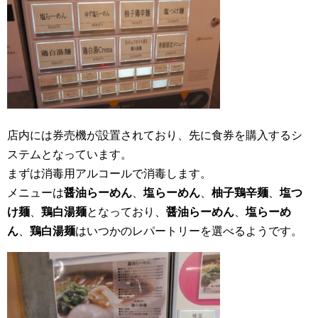
店内には券売機が設置されており、先に食券を購入するシ
ステムとなっています。
まずは消毒用アルコールで消毒します。
メニューは
醤油らーめん
、
塩らーめん
、
柚子鶏辛麺
、
塩つ
け麺
、
鶏白湯麺
となっており、
醤油らーめん
、
塩らーめ
ん
、
鶏白湯麺
はいつかのレパートリーを選べるようです。