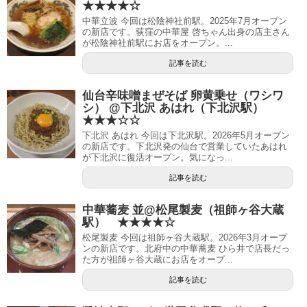
★★★★☆
中華立波 今回は松陰神社前駅。2025年7月オープン
の新店です。荻窪の中華屋 啓ちゃん出身の店主さん
が松陰神社前駅にお店をオープン。...
記事を読む
仙台辛味噌まぜそば 卵黄乗せ（ワシワ
シ） @下北沢 あはれ（下北沢駅）
★★★☆☆
下北沢 あはれ 今回は下北沢駅。2026年5月オープン
の新店です。下北沢発の仙台で営業していたあはれ
が下北沢に復活オープン。気になっ...
記事を読む
中華蕎麦 並@松尾製麦（祖師ヶ谷大蔵
駅） ★★★★☆
松尾製麦 今回は祖師ヶ谷大蔵駅。2026年3月オープ
ンの新店です。北府中の中華蕎麦 ひら井で店長だっ
た方が祖師ヶ谷大蔵にお店をオープ...
記事を読む