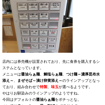
店内には券売機が設置されており、先に食券を購入するシ
ステムとなっています。
メニューは
醤油らぁ麺
、
鯛塩らぁ麺
、
つけ麺～濃厚昆布水
添え～
、
まぜそば～漬け卵黄添え～
のラインアップとなっ
ており、組み合わせで
特製
、
味玉
が選べるようです。
やはりお馴染みのラインアップのようですね。
今回はデフォルトの
醤油らぁ麺
をポチっとな。