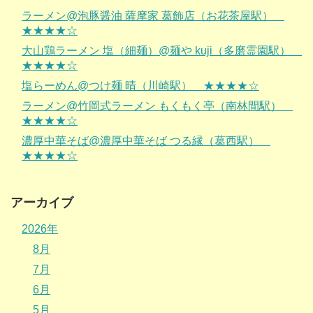
ラーメン@泡豚醤油 薩摩家 葛飾店（お花茶屋駅）
★★★★☆
大山鶏ラーメン 塩（細麺）@麺や kuji（多磨霊園駅）
★★★★☆
塩らーめん@つけ麺 晴（川崎駅） ★★★★☆
ラーメン@竹岡式ラーメン もくもく亭（南林間駅）
★★★★☆
濃厚中華そば@濃厚中華そば つる縁（葛西駅）
★★★★☆
アーカイブ
2026年
8月
7月
6月
5月