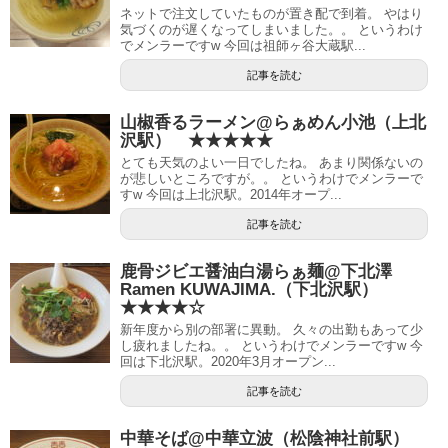
ネットで注文していたものが置き配で到着。 やはり
気づくのが遅くなってしまいました。。 というわけ
でメンラーですw 今回は祖師ヶ谷大蔵駅...
記事を読む
山椒香るラーメン@らぁめん小池（上北
沢駅） ★★★★★
とても天気のよい一日でしたね。 あまり関係ないの
が悲しいところですが。。 というわけでメンラーで
すw 今回は上北沢駅。2014年オープ...
記事を読む
鹿骨ジビエ醤油白湯らぁ麺@下北澤
Ramen KUWAJIMA.（下北沢駅）
★★★★☆
新年度から別の部署に異動。 久々の出勤もあって少
し疲れましたね。。 というわけでメンラーですw 今
回は下北沢駅。2020年3月オープン...
記事を読む
中華そば@中華立波（松陰神社前駅）