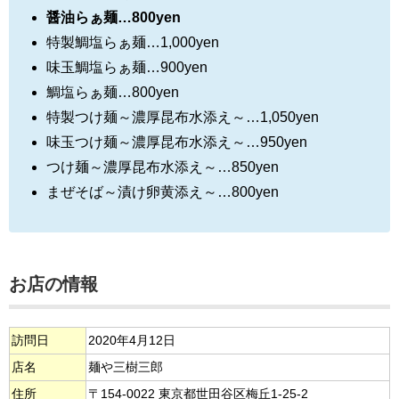
醤油らぁ麺…800yen
特製鯛塩らぁ麺…1,000yen
味玉鯛塩らぁ麺…900yen
鯛塩らぁ麺…800yen
特製つけ麺～濃厚昆布水添え～…1,050yen
味玉つけ麺～濃厚昆布水添え～…950yen
つけ麺～濃厚昆布水添え～…850yen
まぜそば～漬け卵黄添え～…800yen
お店の情報
訪問日
2020年4月12日
店名
麺や三樹三郎
住所
〒154-0022 東京都世田谷区梅丘1-25-2