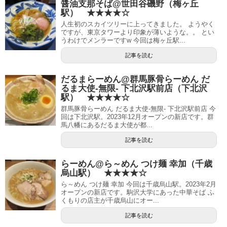
醤油支那そば@世田谷磯野（梅ヶ丘
駅） ★★★★☆
人生初のスカイツリーに上ってきました。 ようやく
ですが、東京タワーより印象が薄いような。。 とい
うわけでメンラーですw 今回は梅ヶ丘駅...
記事を読む
だるまらーめん@群馬豚骨らーめん だ
るま大使-無限- 下北沢駅前店（下北沢
駅） ★★★★☆
群馬豚骨らーめん だるま大使-無限- 下北沢駅前店 今
回は下北沢駅。2023年12月オープンの新店です。群
馬八幡にあるだるま大使が都...
記事を読む
らーめん@ら～めん つけ麺 幸加（千歳
烏山駅） ★★★★☆
ら～めん つけ麺 幸加 今回は千歳烏山駅。2023年2月
オープンの新店です。駒沢大学にあった中華そば ふ
くもりの店主が千歳烏山にオー...
記事を読む