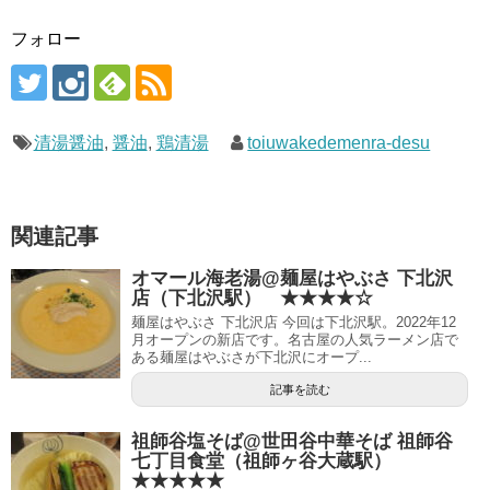
フォロー
清湯醤油
,
醤油
,
鶏清湯
toiuwakedemenra-desu
関連記事
オマール海老湯@麺屋はやぶさ 下北沢
店（下北沢駅） ★★★★☆
麺屋はやぶさ 下北沢店 今回は下北沢駅。2022年12
月オープンの新店です。名古屋の人気ラーメン店で
ある麺屋はやぶさが下北沢にオープ...
記事を読む
祖師谷塩そば@世田谷中華そば 祖師谷
七丁目食堂（祖師ヶ谷大蔵駅）
★★★★★