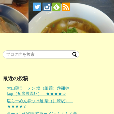
最近の投稿
大山鶏ラーメン 塩（細麺）@麺や
kuji（多磨霊園駅） ★★★★☆
塩らーめん@つけ麺 晴（川崎駅）
★★★★☆
ラーメン@竹岡式ラーメン もくもく亭