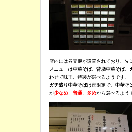
店内には券売機が設置されており、先
メニューは
中華そば
、
背脂中華そば
、
わせで味玉、特製が選べるようです。
ガチ盛り中華そば
は夜限定で、
中華そ
が
少なめ
、
普通
、
多め
から選べるよう