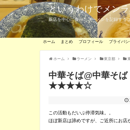
というわけでメンラ
新店を中心に食べたラーメンを記録する
ホーム
まとめ
プロフィール
プライバシ
ホーム
ラーメン
東京都
中華そば@中華そば
★★★★☆
この活動もだいぶ停滞気味。。
ほぼ新店は諦めですが、ご近所にお店