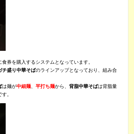
に食券を購入するシステムとなっています。
ガチ盛り中華そば
のラインアップとなっており、組み合
ば
は麺が
中細麺
、
平打ち麺
から、
背脂中華そば
は背脂量
です。