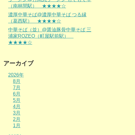
（南林間駅） ★★★★☆
濃厚中華そば@濃厚中華そば つる縁
（葛西駅） ★★★★☆
中華そば（並）@醤油豚骨中華そば 三
浦家ROZEO（町屋駅前駅）
★★★★☆
アーカイブ
2026年
8月
7月
6月
5月
4月
3月
2月
1月