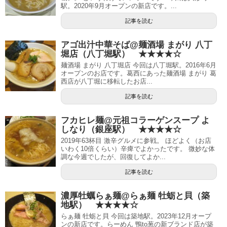
駅。2020年9月オープンの新店です。...
記事を読む
アゴ出汁中華そば@麺酒場 まがり 八丁
堀店（八丁堀駅） ★★★★☆
麺酒場 まがり 八丁堀店 今回は八丁堀駅。2016年6月
オープンのお店です。葛西にあった麺酒場 まがり 葛
西店が八丁堀に移転したお店...
記事を読む
フカヒレ麺@元祖コラーゲンスープ よ
しなり（銀座駅） ★★★★☆
2019年63杯目 激辛グルメに参戦。 ほどよく（お店
いわく10倍くらい）辛痺でよかったです。 微妙な体
調な今週でしたが、回復してよか...
記事を読む
濃厚牡蠣らぁ麺@らぁ麺 牡蛎と貝（築
地駅） ★★★★☆
らぁ麺 牡蛎と貝 今回は築地駅。2023年12月オープ
ンの新店です。らーめん 鴨to葱の新ブランド店が築