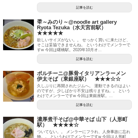
記事を読む
秊～みのり～@noodle art gallery
Ryota Tezuka（水天宮前駅）
★★★★★
欲しいサイズがない。。 せっかく買いに来たけど、
そこは妥協できませんね。 というわけでメンラーで
すw 今回は曙橋駅。2020年10月オ...
記事を読む
ポルチーニ@豚骨イタリアンラーメン
伊太そば（東銀座駅） ★★★☆☆
久しぶりに再開されたジムへ。 運動できるのはよい
のですが、少しばかり不安は残りますね。。 という
わけでメンラーですw 今回は東銀座駅。...
記事を読む
濃厚煮干そば@中華そば 山下（人形町
駅） ★★★★☆
ついてない。。 メンラーにフラれ、人身事故に忘れ
物。。 というわけでメンラーですw 今回は人形町