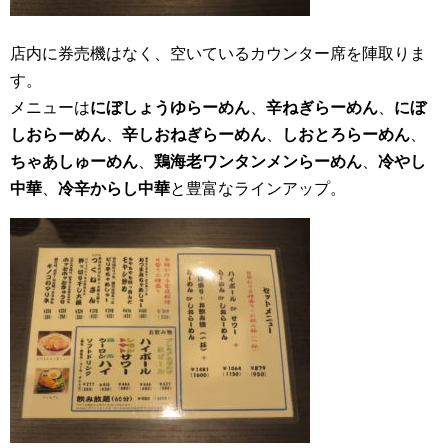
店内に券売機はなく、空いているカウンター席を陣取りま
す。
メニューは
にぼしょうゆらーめん
、
辛ねぎらーめん
、
にぼ
しおらーめん
、
辛しおねぎらーめん
、
しおとろらーめん
、
ちゃあしゅーめん
、
鶏海老ワンタンメンらーめん
、
冷やし
中華
、
冷辛からし中華
と豊富なラインアップ。