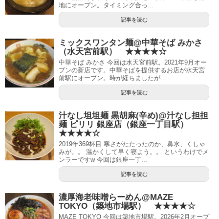
地にオープン。タイミング合っ...
記事を読む
ミックスワンタン麺@中華そば みかさ
（水天宮前駅） ★★★★☆
中華そば みかさ 今回は水天宮前駅。2021年9月オー
プンの新店です。中華そばを提供するお店が水天宮
前駅にオープン。時が経ちましたが...
記事を読む
汁なし坦坦麺 黒胡麻(辛め)@汁なし担担
麺 ピリリ 銀座店（銀座一丁目駅）
★★★★☆
2019年369杯目 寒さがたたったのか、鼻水、くしゃ
みが。。 温かくして早く寝よう。。 というわけでメ
ンラーですw 今回は銀座一丁...
記事を読む
濃厚海老味噌らーめん@MAZE
TOKYO（築地市場駅） ★★★★☆
MAZE TOKYO 今回は築地市場駅。2026年2月オープ