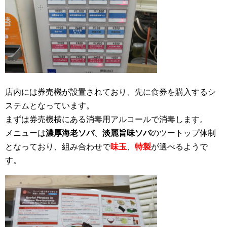
店内には券売機が設置されており、先に食券を購入するシ
ステムとなっています。
まずは券売機横にある消毒用アルコールで消毒します。
メニューは
濃厚海老ソバ
、
淡麗旨味ソバ
のツートップ体制
となっており、組み合わせで
味玉
、
特製
が選べるようで
す。