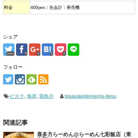
料金
400yen：先会計：券売機
シェア
error
0
0
フォロー
ビスク
,
海老
,
鶏魚介
toiuwakedemenra-desu
関連記事
喜多方らーめん@らーめん七彩飯店（東