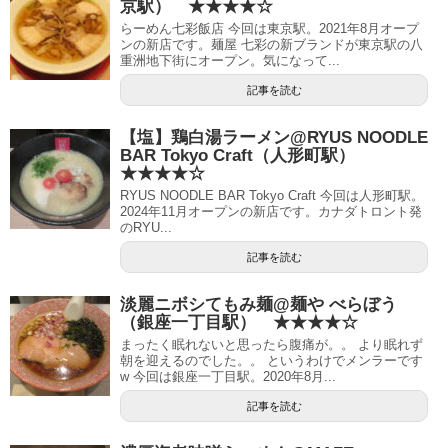
京駅） ★★★★☆
らーめん七彩飯店 今回は東京駅。2021年8月オープ
ンの新店です。麺屋 七彩の新ブランドが東京駅の八
重洲地下街にオープン。気になって...
記事を読む
【塩】鶏白湯ラーメン@RYUS NOODLE
BAR Tokyo Craft（人形町駅）
★★★★☆
RYUS NOODLE BAR Tokyo Craft 今回は人形町駅。
2024年11月オープンの新店です。カナダトロント発
のRYU...
記事を読む
淡麗ニボシてもみ麺@麺や べらぼう
（銀座一丁目駅） ★★★★☆
まったく眠れないと思ったら腹痛が。。 より眠れず
朝を迎えるのでした。。 というわけでメンラーです
w 今回は銀座一丁目駅。2020年8月...
記事を読む