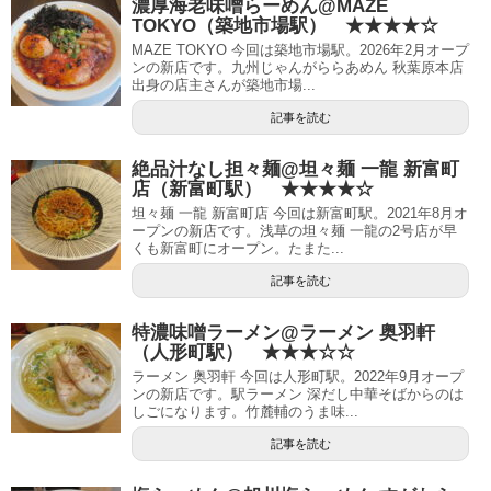
濃厚海老味噌らーめん@MAZE
TOKYO（築地市場駅） ★★★★☆
MAZE TOKYO 今回は築地市場駅。2026年2月オープ
ンの新店です。九州じゃんがららあめん 秋葉原本店
出身の店主さんが築地市場...
記事を読む
絶品汁なし担々麺@坦々麺 一龍 新富町
店（新富町駅） ★★★★☆
坦々麺 一龍 新富町店 今回は新富町駅。2021年8月オ
ープンの新店です。浅草の坦々麺 一龍の2号店が早
くも新富町にオープン。たまた...
記事を読む
特濃味噌ラーメン@ラーメン 奥羽軒
（人形町駅） ★★★☆☆
ラーメン 奥羽軒 今回は人形町駅。2022年9月オープ
ンの新店です。駅ラーメン 深だし中華そばからのは
しごになります。竹麓輔のうま味...
記事を読む