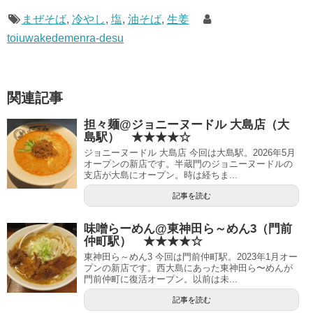
まぜそば
,
冷やし
,
塩
,
油そば
,
生姜
toiuwakedemenra-desu
関連記事
担々麺@ジョニーヌードル 大島店（大
島駅） ★★★★☆
ジョニーヌードル 大島店 今回は大島駅。2026年5月
オープンの新店です。半蔵門のジョニーヌードルの
支店が大島にオープン。時は経ちま...
記事を読む
味噌らーめん@東神田ら～めん3（門前
仲町駅） ★★★★☆
東神田ら～めん3 今回は門前仲町駅。2023年1月オー
プンの新店です。西大島にあった東神田ら〜めんが
門前仲町に復活オープン。以前は未...
記事を読む