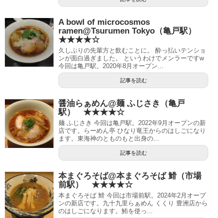
A bowl of microcosmos
ramen@Tsurumen Tokyo（亀戸駅）
★★★★☆
久しぶりの先輩方と飲むことに。 酔っ払いテンショ
ンが面白過ぎました。 というわけでメンラーですw
今回は亀戸駅。2020年8月オープン...
記事を読む
醤油らぁめん@麺 ふじさき（亀戸
駅） ★★★★☆
麺 ふじさき 今回は亀戸駅。2022年9月オープンの新
店です。らーめん亭 ひなり竜王からのはしごになり
ます。東海神のとものもと出身の...
記事を読む
本まぐろそば@本まぐろそば 䱻（市場
前駅） ★★★★☆
本まぐろそば 䱻 今回は市場前駅。2024年2月オープ
ンの新店です。九十九里らぁめん くくり 豊洲店から
のはしごになります。鮪を使っ...