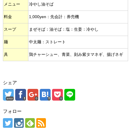
メニュー
冷やし油そば
料金
1,000yen：先会計：券売機
スープ
まぜそば：油そば：塩：生姜：冷やし
麺
中太麺：ストレート
具
鶏チャーシュー、青菜、刻み紫タマネギ、揚げネギ
シェア
error
0
0
フォロー