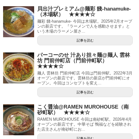
貝出汁プレミアム@麺彩 餞-hanamuke-
（木場駅） ★★★★☆
麺彩 餞-hanamuke- 今回は木場駅。2025年2月オープ
ンの新店です。『ラーメンで人を感動させます』と
いう木場のラーメン屋さ...
記事を読む
パーコーのせ 汁あり担々麺@麺人 雲林
坊 門前仲町店（門前仲町駅）
★★★★☆
麺人 雲林坊 門前仲町店 今回は門前仲駅。2022年3月
オープンの新店です。雲林坊の新店が門前仲町にオ
ープン。今回はコンセプトを変え...
記事を読む
こく醤油@RAMEN MUROHOUSE（南
砂町駅） ★★★★☆
RAMEN MUROHOUSE 今回は南砂町駅。2026年4月
オープンの新店です。中華そば 鴨福などを経験され
た店主さんが南砂町にお...
記事を読む