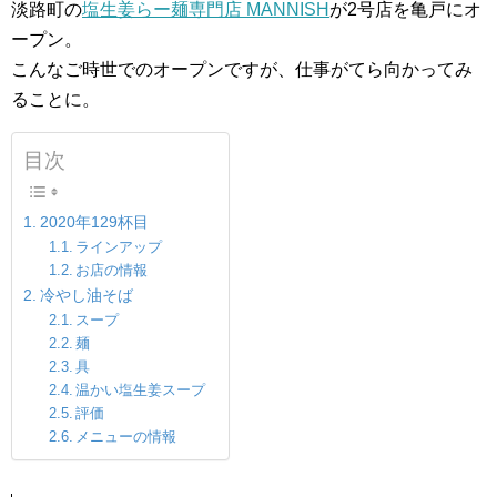
淡路町の
塩生姜らー麺専門店 MANNISH
が2号店を亀戸にオ
ープン。
こんなご時世でのオープンですが、仕事がてら向かってみ
ることに。
目次
2020年129杯目
ラインアップ
お店の情報
冷やし油そば
スープ
麺
具
温かい塩生姜スープ
評価
メニューの情報