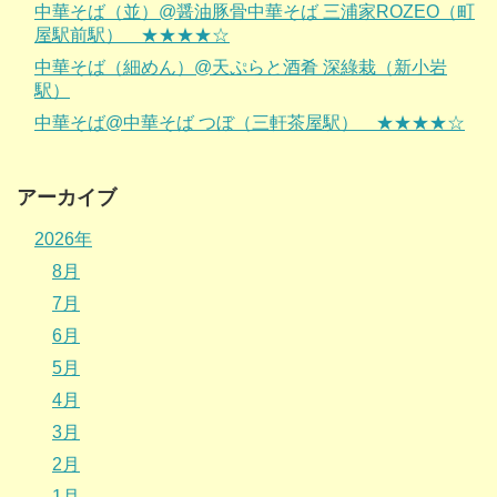
中華そば（並）@醤油豚骨中華そば 三浦家ROZEO（町
屋駅前駅） ★★★★☆
中華そば（細めん）@天ぷらと酒肴 深綠栽（新小岩
駅）
中華そば@中華そば つぼ（三軒茶屋駅） ★★★★☆
アーカイブ
2026年
8月
7月
6月
5月
4月
3月
2月
1月