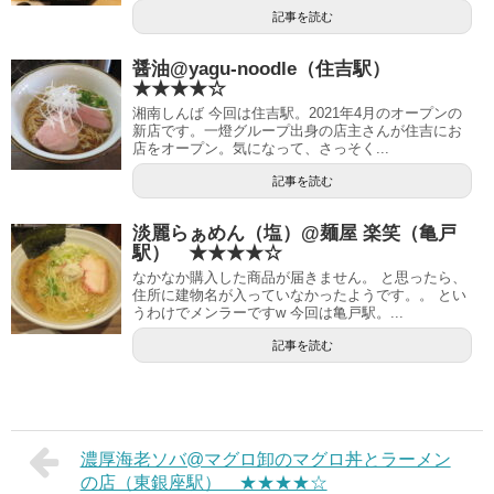
記事を読む
醤油@yagu-noodle（住吉駅）
★★★★☆
湘南しんば 今回は住吉駅。2021年4月のオープンの
新店です。一燈グループ出身の店主さんが住吉にお
店をオープン。気になって、さっそく...
記事を読む
淡麗らぁめん（塩）@麺屋 楽笑（亀戸
駅） ★★★★☆
なかなか購入した商品が届きません。 と思ったら、
住所に建物名が入っていなかったようです。。 とい
うわけでメンラーですw 今回は亀戸駅。...
記事を読む
濃厚海老ソバ@マグロ卸のマグロ丼とラーメン
の店（東銀座駅） ★★★★☆