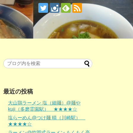
最近の投稿
大山鶏ラーメン 塩（細麺）@麺や
kuji（多磨霊園駅） ★★★★☆
塩らーめん@つけ麺 晴（川崎駅）
★★★★☆
ラーメン@竹岡式ラーメン もくもく亭