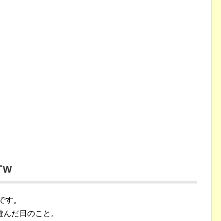
すw
です。
遊んだ日のこと。