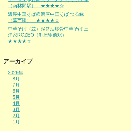
（南林間駅） ★★★★☆
濃厚中華そば@濃厚中華そば つる縁
（葛西駅） ★★★★☆
中華そば（並）@醤油豚骨中華そば 三
浦家ROZEO（町屋駅前駅）
★★★★☆
アーカイブ
2026年
8月
7月
6月
5月
4月
3月
2月
1月