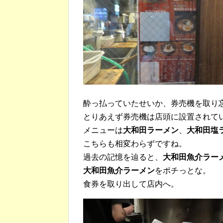
酔っ払っていたせいか、券売機を取り
とりあえず券売機は店頭に設置されて
メニューは
大和田ラーメン
、
大和田塩
こちらも相変わらずですね。
過去の記憶を辿ると、
大和田魚介ラー
大和田魚介ラーメン
をポチっとな。
食券を取り出して店内へ。