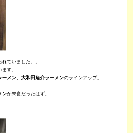
忘れていました。。
います。
ラーメン
、
大和田魚介ラーメン
のラインアップ。
メン
が未食だったはず。