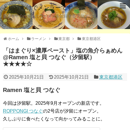
というわけでメンラーです
新店を中心に食べたラーメンを記録するブログです。
ホーム
ラーメン
東京都
東京都港区
「はまぐり×濃厚ペースト」塩の魚介らぁめん
@Ramen 塩と貝 つなぐ（汐留駅）
★★★★☆
2025年10月21日
2025年10月21日
東京都港区
Ramen 塩と貝 つなぐ
今回は汐留駅。2025年9月オープンの新店です。
ROPPONGI つなぐ
の2号店が汐留にオープン。
久しぶりに食べたくなって向かってみることに。