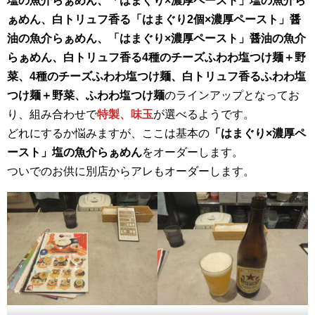
塩の魚介らぁめん、
「はまぐり×濃厚ペースト」塩の魚介ら
ぁめん、白トリュフ香る「はまぐり2個×濃厚ペースト」醤
油の魚介らぁめん、
「はまぐり×濃厚ペースト」醤油の魚介
らぁめん、白トリュフ香る4種のチーズふわわ塩つけ麺＋野
菜、4種のチーズふわわ塩つけ麺、
白トリュフ香るふわわ塩
つけ麺＋野菜、
ふわわ塩つけ麺
のラインアップとなってお
り、組み合わせで
特製、味玉
が選べるようです。
どれにするか悩みますが、ここは基本の
「はまぐり×濃厚ペ
ースト」塩の魚介らぁめん
をオーダーします。
ついでのお供に別店からアレもオーダーします。