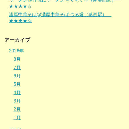
ラーメン@竹岡式ラーメン もくもく亭（南林間駅）
★★★★☆
濃厚中華そば@濃厚中華そば つる縁（葛西駅）
★★★★☆
アーカイブ
2026年
8月
7月
6月
5月
4月
3月
2月
1月