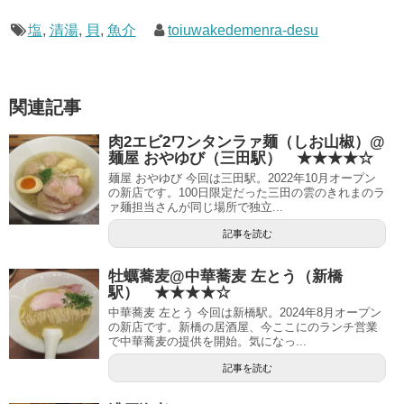
塩
,
清湯
,
貝
,
魚介
toiuwakedemenra-desu
関連記事
肉2エビ2ワンタンラァ麺（しお山椒）@
麺屋 おやゆび（三田駅） ★★★★☆
麺屋 おやゆび 今回は三田駅。2022年10月オープン
の新店です。100日限定だった三田の雲のきれまのラ
ァ麺担当さんが同じ場所で独立...
記事を読む
牡蠣蕎麦@中華蕎麦 左とう（新橋
駅） ★★★★☆
中華蕎麦 左とう 今回は新橋駅。2024年8月オープン
の新店です。新橋の居酒屋、今ここにのランチ営業
で中華蕎麦の提供を開始。気になっ...
記事を読む