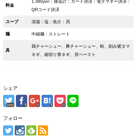
1,380yen：後会計：カード決済：電子マネー決済：
料金
QRコード決済
スープ
清湯：塩：魚介：貝
麺
中細麺：ストレート
鶏チャーシュー、豚チャーシュー、蛤、刻み紫タマ
具
ネギ、細切り青ネギ、貝ペースト
シェア
error
0
0
フォロー