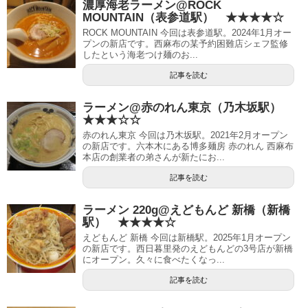
濃厚海老ラーメン@ROCK
MOUNTAIN（表参道駅） ★★★★☆
ROCK MOUNTAIN 今回は表参道駅。2024年1月オー
プンの新店です。西麻布の某予約困難店シェフ監修
したという海老つけ麺のお...
記事を読む
ラーメン@赤のれん東京（乃木坂駅）
★★★☆☆
赤のれん東京 今回は乃木坂駅。2021年2月オープン
の新店です。六本木にある博多麺房 赤のれん 西麻布
本店の創業者の弟さんが新たにお...
記事を読む
ラーメン 220g@えどもんど 新橋（新橋
駅） ★★★★☆
えどもんど 新橋 今回は新橋駅。2025年1月オープン
の新店です。西日暮里発のえどもんどの3号店が新橋
にオープン。久々に食べたくなっ...
記事を読む