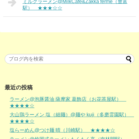
ミルクラーメン@MilkCafe&Zakka ferme（豊富
駅） ★★★☆☆
最近の投稿
ラーメン@泡豚醤油 薩摩家 葛飾店（お花茶屋駅）
★★★★☆
大山鶏ラーメン 塩（細麺）@麺や kuji（多磨霊園駅）
★★★★☆
塩らーめん@つけ麺 晴（川崎駅） ★★★★☆