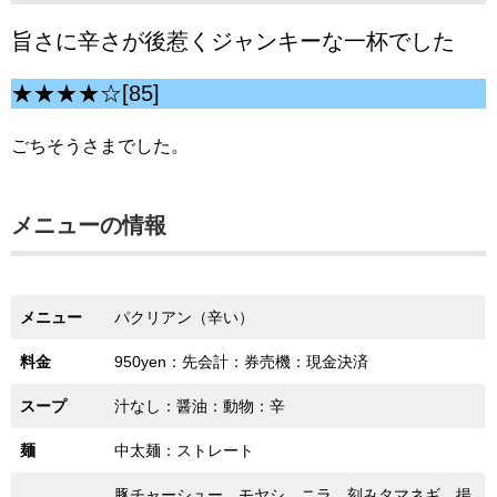
旨さに辛さが後惹くジャンキーな一杯でした
★★★★☆[85]
ごちそうさまでした。
メニューの情報
メニュー
パクリアン（辛い）
料金
950yen：先会計：券売機：現金決済
スープ
汁なし：醤油：動物：辛
麺
中太麺：ストレート
豚チャーシュー、モヤシ、ニラ、刻みタマネギ、揚