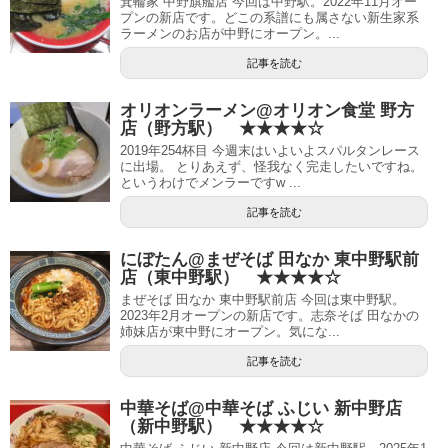
箕輪家 中野旗艦店 今回は中野駅。2022年11月オー
プンの新店です。どこの系譜にも属さない新生家系
ラーメンのお店が中野にオープン。...
記事を読む
オリオンラーメン@オリオン食堂 野方
店（野方駅） ★★★★☆
2019年254杯目 今週末はいよいよスパルタンレース
に出場。 とりあえず、怪我なく完走したいですね。
というわけでメンラーですw ...
記事を読む
にぼたん@まぜそば 田なか 東中野駅前
店（東中野駅） ★★★★☆
まぜそば 田なか 東中野駅前店 今回は東中野駅。
2023年2月オープンの新店です。志奈そば 田なかの
姉妹店が東中野にオープン。気にな...
記事を読む
中華そば@中華そば ふじい 新中野店
（新中野駅） ★★★★☆