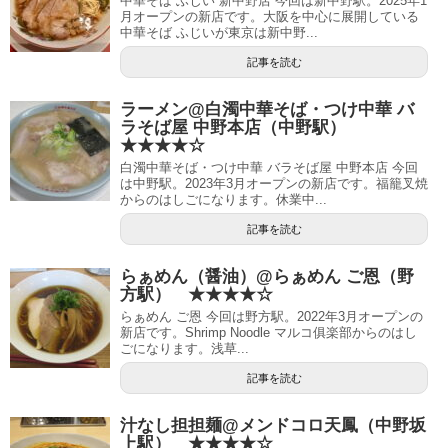
中華そば ふじい 新中野店 今回は新中野駅。2025年1
月オープンの新店です。大阪を中心に展開している
中華そば ふじいが東京は新中野...
記事を読む
ラーメン@白濁中華そば・つけ中華 バ
ラそば屋 中野本店（中野駅）
★★★★☆
白濁中華そば・つけ中華 バラそば屋 中野本店 今回
は中野駅。2023年3月オープンの新店です。福籠叉焼
からのはしごになります。休業中...
記事を読む
らぁめん（醤油）@らぁめん ご恩（野
方駅） ★★★★☆
らぁめん ご恩 今回は野方駅。2022年3月オープンの
新店です。Shrimp Noodle マルコ俱楽部からのはし
ごになります。浅草...
記事を読む
汁なし担担麺@メンドコロ天鳳（中野坂
上駅） ★★★★☆