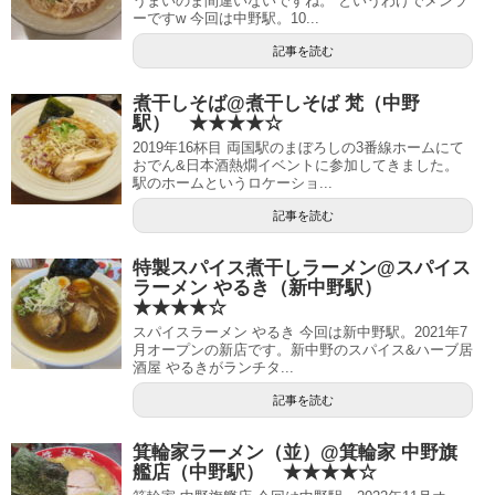
うまいのま間違いないですね。 というわけでメンラ
ーですw 今回は中野駅。10...
記事を読む
煮干しそば@煮干しそば 梵（中野
駅） ★★★★☆
2019年16杯目 両国駅のまぼろしの3番線ホームにて
おでん&日本酒熱燗イベントに参加してきました。
駅のホームというロケーショ...
記事を読む
特製スパイス煮干しラーメン@スパイス
ラーメン やるき（新中野駅）
★★★★☆
スパイスラーメン やるき 今回は新中野駅。2021年7
月オープンの新店です。新中野のスパイス&ハーブ居
酒屋 やるきがランチタ...
記事を読む
箕輪家ラーメン（並）@箕輪家 中野旗
艦店（中野駅） ★★★★☆