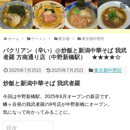
というわけでメンラーです
新店を中心に食べたラーメンを記録するブログです。
ホーム
ラーメン
東京都
東京都中野区
パクリアン（辛い）@炒飯と新潟中華そば 我武
者羅 方南通り店（中野新橋駅） ★★★★☆
2025年7月25日
2025年7月25日
東京都中野区
炒飯と新潟中華そば 我武者羅
今回は中野新橋駅。2025年6月オープンの新店です。
幡ヶ谷発の我武者羅の9号店が中野新橋にオープン。
気になって向かってみることに。
目次