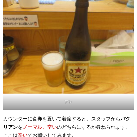
アレ
カウンターに食券を置いて着席すると、スタッフから
パク
リアン
を
ノーマル、辛い
のどちらにするか尋ねられます。
ここは
辛い
でお願いしてみます。