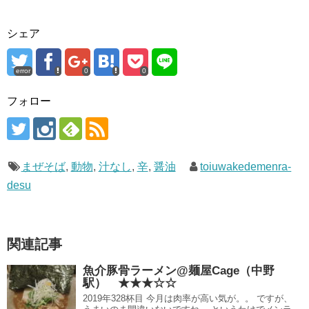
シェア
error
0
0
フォロー
まぜそば
,
動物
,
汁なし
,
辛
,
醤油
toiuwakedemenra-
desu
関連記事
魚介豚骨ラーメン@麺屋Cage（中野
駅） ★★★☆☆
2019年328杯目 今月は肉率が高い気が。。 ですが、