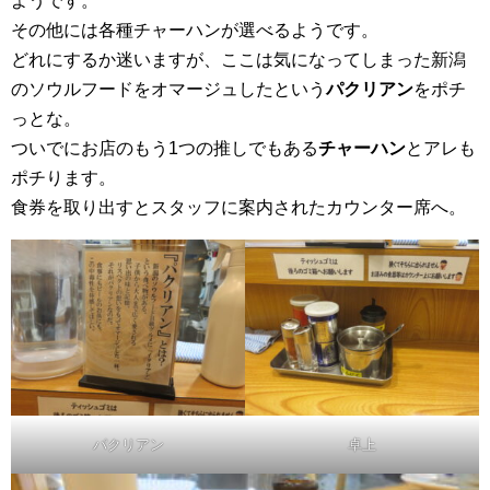
ようです。
その他には各種チャーハンが選べるようです。
どれにするか迷いますが、ここは気になってしまった新潟
のソウルフードをオマージュしたという
パクリアン
をポチ
っとな。
ついでにお店のもう1つの推しでもある
チャーハン
とアレも
ポチります。
食券を取り出すとスタッフに案内されたカウンター席へ。
パクリアン
卓上