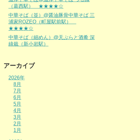
（葛西駅） ★★★★☆
中華そば（並）@醤油豚骨中華そば 三
浦家ROZEO（町屋駅前駅）
★★★★☆
中華そば（細めん）@天ぷらと酒肴 深
綠栽（新小岩駅）
アーカイブ
2026年
8月
7月
6月
5月
4月
3月
2月
1月