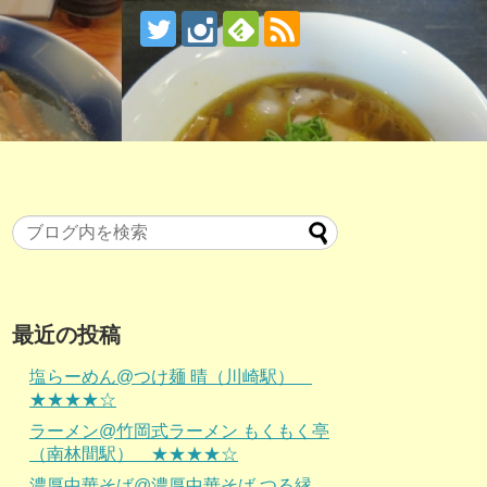
最近の投稿
塩らーめん@つけ麺 晴（川崎駅）
★★★★☆
ラーメン@竹岡式ラーメン もくもく亭
（南林間駅） ★★★★☆
濃厚中華そば@濃厚中華そば つる縁