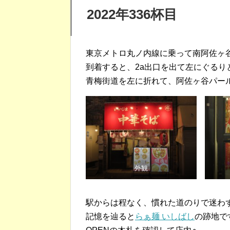
2022年336杯目
東京メトロ丸ノ内線に乗って南阿佐ヶ
到着すると、2a出口を出て左にぐるり
青梅街道を左に折れて、阿佐ヶ谷パー
外観
駅からは程なく、慣れた道のりで迷わ
記憶を辿ると
らぁ麺 いしばし
の跡地で