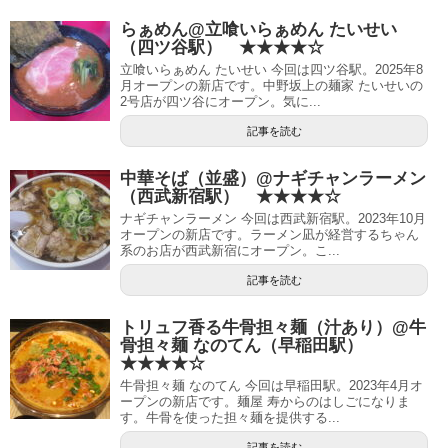
らぁめん@立喰いらぁめん たいせい
（四ツ谷駅） ★★★★☆
立喰いらぁめん たいせい 今回は四ツ谷駅。2025年8
月オープンの新店です。中野坂上の麺家 たいせいの
2号店が四ツ谷にオープン。気に...
記事を読む
中華そば（並盛）@ナギチャンラーメン
（西武新宿駅） ★★★★☆
ナギチャンラーメン 今回は西武新宿駅。2023年10月
オープンの新店です。ラーメン凪が経営するちゃん
系のお店が西武新宿にオープン。こ...
記事を読む
トリュフ香る牛骨担々麺（汁あり）@牛
骨担々麺 なのてん（早稲田駅）
★★★★☆
牛骨担々麺 なのてん 今回は早稲田駅。2023年4月オ
ープンの新店です。麺屋 寿からのはしごになりま
す。牛骨を使った担々麺を提供する...
記事を読む