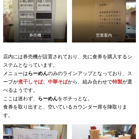
券売機
営業案内
店内には券売機が設置されており、先に食券を購入するシ
ステムとなっています。
メニューは
らーめん
のみのラインアップとなっており、ス
ープが
煮干しそば、中華そば
から、組み合わせで
特製
が選
べるようです。
ここは迷わず、
らーめん
をポチっとな。
食券を取り出すと、空いているカウンター席を陣取りま
す。