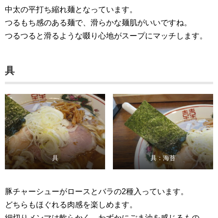
中太の平打ち縮れ麺となっています。
つるもち感のある麺で、滑らかな麺肌がいいですね。
つるつると滑るような啜り心地がスープにマッチします。
具
具
具：海苔
豚チャーシューがロースとバラの2種入っています。
どちらもほぐれる肉感を楽しめます。
細切りメンマは軟らかく、わずかにごま油を感じるもの