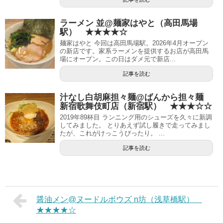
ラーメン 並@麺家はやと（高田馬場
駅） ★★★★☆
麺家はやと 今回は高田馬場駅。2026年4月オープン
の新店です。家系ラーメンを提供するお店が高田馬
場にオープン。この日はダメ元で新店...
記事を読む
汁なし白胡麻担々麺@ばんから担々麺
新宿歌舞伎町店（新宿駅） ★★★☆☆
2019年89杯目 ランニング用のシューズを久々に新調
してみました。 とりあえず試し履きで走ってみまし
たが、これがけっこうぴったり。 ...
記事を読む
醤油メン@ヌードルボウズ n坊（浅草橋駅）
★★★★☆