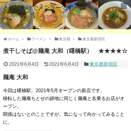
というわけでメンラーです
新店を中心に食べたラーメンを記録するブログです。
ホーム
ラーメン
東京都
東京都新宿区
煮干しそば@麺庵 大和（曙橋駅） ★★★★☆
2021年6月4日
2021年6月4日
東京都新宿区
麺庵 大和
今回は曙橋駅。2021年5月オープンの新店です。
移転した麺庵ちとせの跡地に同じく麺庵と名乗るお店がオ
ープン。
関係はないとのことですが、気になって向かってみること
に。