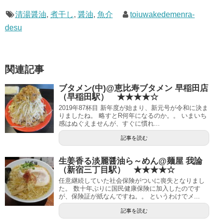
清湯醤油
,
煮干し
,
醤油
,
魚介
toiuwakedemenra-
desu
関連記事
ブタメン(中)@恵比寿ブタメン 早稲田店
（早稲田駅） ★★★★☆
2019年87杯目 新年度が始まり、新元号が令和に決ま
りましたね。 略すとR何年になるのか。。 いまいち
感はぬぐえませんが、すぐに慣れ...
記事を読む
生姜香る淡麗醤油ら～めん@麺屋 我論
（新宿三丁目駅） ★★★★☆
任意継続していた社会保険がついに喪失となりまし
た。 数十年ぶりに国民健康保険に加入したのです
が、保険証が紙なんですね。。 というわけでメ...
記事を読む