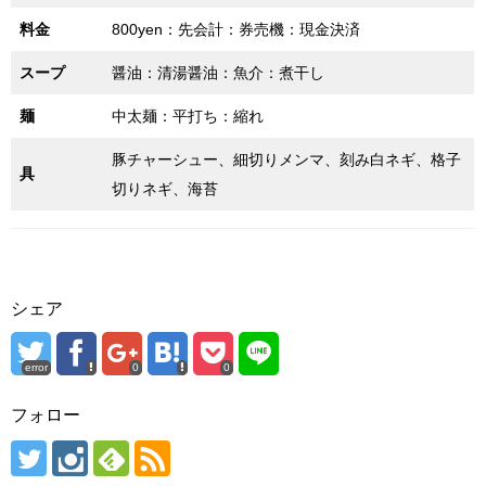
料金
800yen：先会計：券売機：現金決済
スープ
醤油：清湯醤油：魚介：煮干し
麺
中太麺：平打ち：縮れ
豚チャーシュー、細切りメンマ、刻み白ネギ、格子
具
切りネギ、海苔
シェア
error
0
0
フォロー