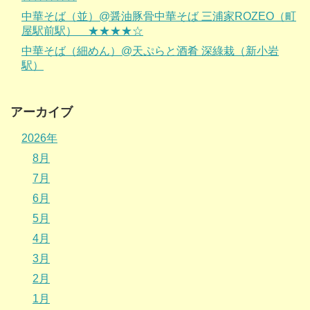
中華そば（並）@醤油豚骨中華そば 三浦家ROZEO（町
屋駅前駅） ★★★★☆
中華そば（細めん）@天ぷらと酒肴 深綠栽（新小岩
駅）
アーカイブ
2026年
8月
7月
6月
5月
4月
3月
2月
1月