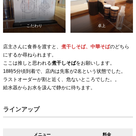
こだわり
卓上
店主さんに食券を渡すと、
煮干しそば、中華そば
のどちら
にするか尋ねられます。
ここは推しと思われる
煮干しそば
をお願いします。
18時5分頃到着で、店内は先客が2名という状態でした。
ラストオーダーが割と近く、危ないところでした。。
給水器からお水を汲んで静かに待ちます。
ラインアップ
メニュー
料金