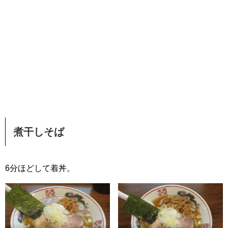
煮干しそば
6分ほどして着丼。