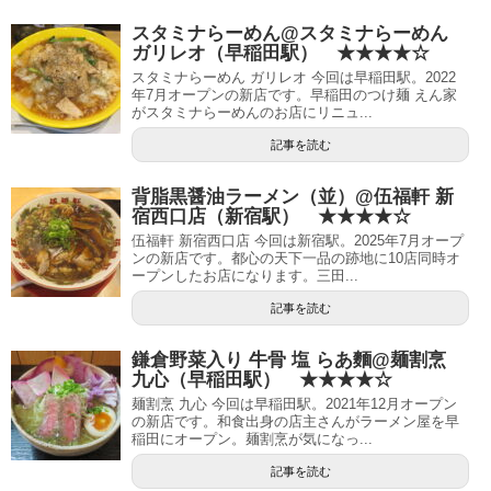
スタミナらーめん@スタミナらーめん
ガリレオ（早稲田駅） ★★★★☆
スタミナらーめん ガリレオ 今回は早稲田駅。2022
年7月オープンの新店です。早稲田のつけ麺 えん家
がスタミナらーめんのお店にリニュ...
記事を読む
背脂黒醤油ラーメン（並）@伍福軒 新
宿西口店（新宿駅） ★★★★☆
伍福軒 新宿西口店 今回は新宿駅。2025年7月オープ
ンの新店です。都心の天下一品の跡地に10店同時オ
ープンしたお店になります。三田...
記事を読む
鎌倉野菜入り 牛骨 塩 らあ麵@麺割烹
九心（早稲田駅） ★★★★☆
麺割烹 九心 今回は早稲田駅。2021年12月オープン
の新店です。和食出身の店主さんがラーメン屋を早
稲田にオープン。麺割烹が気になっ...
記事を読む