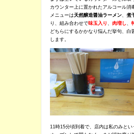
カウンター上に置かれたアルコール消
メニューは
天然醸造醤油ラーメン
、
煮
り、組み合わせで
味玉入り
、
肉増し
、
どちらにするかかなり悩んだ挙句、白
します。
11時15分頃到着で、店内は私のみと