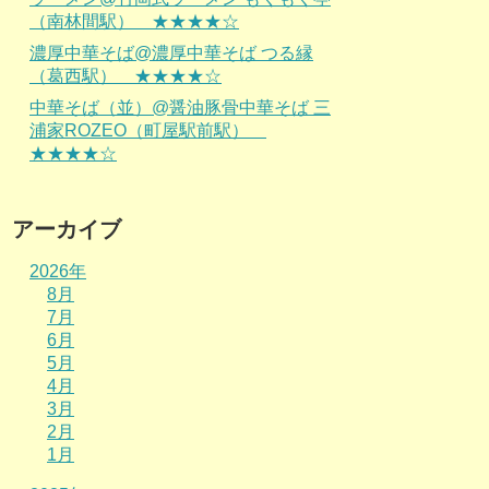
（南林間駅） ★★★★☆
濃厚中華そば@濃厚中華そば つる縁
（葛西駅） ★★★★☆
中華そば（並）@醤油豚骨中華そば 三
浦家ROZEO（町屋駅前駅）
★★★★☆
アーカイブ
2026年
8月
7月
6月
5月
4月
3月
2月
1月