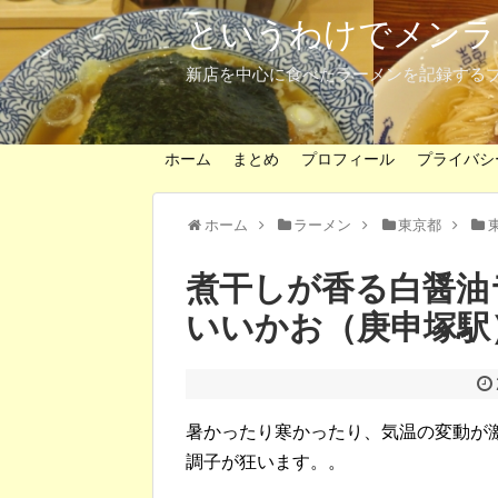
というわけでメンラ
新店を中心に食べたラーメンを記録する
ホーム
まとめ
プロフィール
プライバシ
ホーム
ラーメン
東京都
煮干しが香る白醤油
いいかお（庚申塚駅
暑かったり寒かったり、気温の変動が
調子が狂います。。