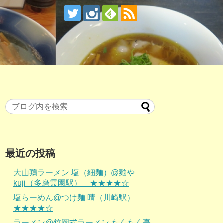
最近の投稿
大山鶏ラーメン 塩（細麺）@麺や
kuji（多磨霊園駅） ★★★★☆
塩らーめん@つけ麺 晴（川崎駅）
★★★★☆
ラーメン@竹岡式ラーメン もくもく亭