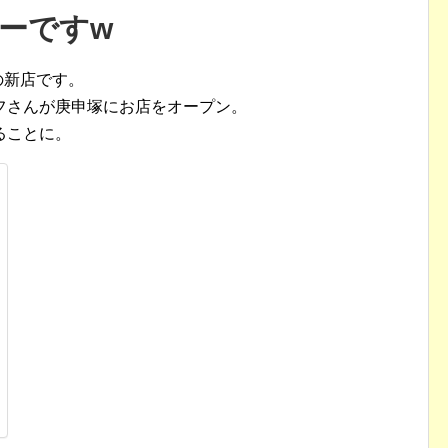
ーですw
の新店です。
フさんが庚申塚にお店をオープン。
ることに。