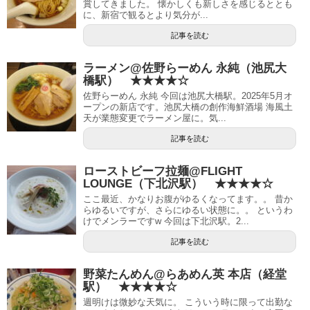
賞してきました。 懐かしくも新しさを感じるととも
に、新宿で観るとより気分が...
記事を読む
ラーメン@佐野らーめん 永純（池尻大
橋駅） ★★★★☆
佐野らーめん 永純 今回は池尻大橋駅。2025年5月オ
ープンの新店です。池尻大橋の創作海鮮酒場 海風土
天が業態変更でラーメン屋に。気...
記事を読む
ローストビーフ拉麺@FLIGHT
LOUNGE（下北沢駅） ★★★★☆
ここ最近、かなりお腹がゆるくなってます。。 昔か
らゆるいですが、さらにゆるい状態に。。 というわ
けでメンラーですw 今回は下北沢駅。2...
記事を読む
野菜たんめん@らあめん英 本店（経堂
駅） ★★★★☆
週明けは微妙な天気に。 こういう時に限って出勤な