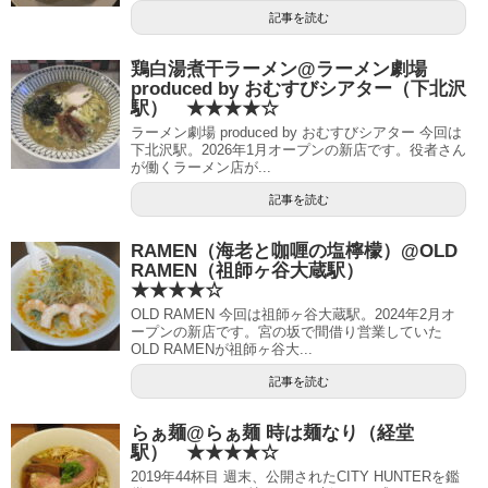
記事を読む
鶏白湯煮干ラーメン@ラーメン劇場
produced by おむすびシアター（下北沢
駅） ★★★★☆
ラーメン劇場 produced by おむすびシアター 今回は
下北沢駅。2026年1月オープンの新店です。役者さん
が働くラーメン店が...
記事を読む
RAMEN（海老と咖喱の塩檸檬）@OLD
RAMEN（祖師ヶ谷大蔵駅）
★★★★☆
OLD RAMEN 今回は祖師ヶ谷大蔵駅。2024年2月オ
ープンの新店です。宮の坂で間借り営業していた
OLD RAMENが祖師ヶ谷大...
記事を読む
らぁ麺@らぁ麺 時は麺なり（経堂
駅） ★★★★☆
2019年44杯目 週末、公開されたCITY HUNTERを鑑