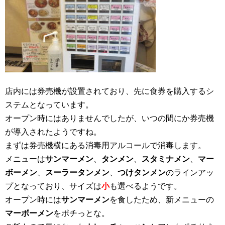
店内には券売機が設置されており、先に食券を購入するシ
ステムとなっています。
オープン時にはありませんでしたが、いつの間にか券売機
が導入されたようですね。
まずは券売機横にある消毒用アルコールで消毒します。
メニューは
サンマーメン
、
タンメン
、
スタミナメン
、
マー
ボーメン
、
スーラータンメン
、
つけタンメン
のラインアッ
プとなっており、サイズは
小
も選べるようです。
オープン時には
サンマーメン
を食したため、新メニューの
マーボーメン
をポチっとな。