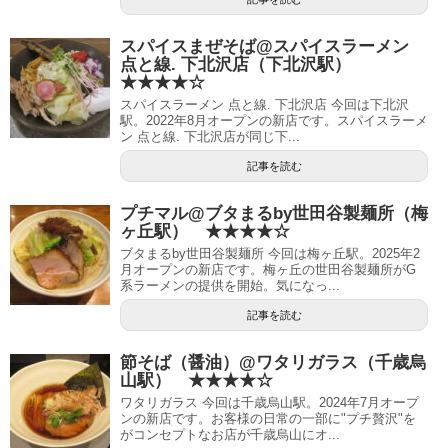
スパイスまぜそば@スパイスラーメン
点と線. 下北沢店（下北沢駅）
★★★★☆
スパイスラーメン 点と線. 下北沢店 今回は下北沢
駅。2022年8月オープンの新店です。スパイスラーメ
ン 点と線. 下北沢店が同じ下...
記事を読む
プチマル@ブタまるby世田谷製麺所（梅
ヶ丘駅） ★★★★☆
ブタまるby世田谷製麺所 今回は梅ヶ丘駅。2025年2
月オープンの新店です。梅ヶ丘の世田谷製麺所がG
系ラーメンの提供を開始。気になっ...
記事を読む
節そば（醤油）@ワタリガラス（千歳烏
山駅） ★★★★☆
ワタリガラス 今回は千歳烏山駅。2024年7月オープ
ンの新店です。お客様の日常の一部に"プチ贅沢"を
がコンセプトなお店が千歳烏山にオ...