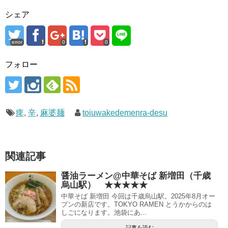
シェア
error
0
0
フォロー
痺
,
辛
,
麻婆麺
toiuwakedemenra-desu
関連記事
醤油ラーメン@中華そば 新増田（千歳
烏山駅） ★★★★★
中華そば 新増田 今回は千歳烏山駅。2025年8月オー
プンの新店です。TOKYO RAMEN とうかからのは
しごになります。池袋にあ...
記事を読む