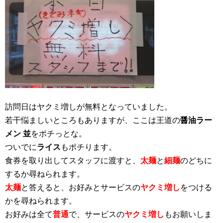
訪問日はヤクミ増しが無料となっていました。
若干悩ましいところもありますが、ここは王道の
醤油ラー
メン 並
をポチっとな。
ついでに
ライス
もポチります。
食券を取り出してスタッフに渡すと、
太麺
と
細麺
のどちに
するか尋ねられます。
太麺
と答えると、お好みとサービスの
ヤクミ増し
をつける
かを尋ねられます。
お好みは全て
普通
で、サービスの
ヤクミ増し
もお願いしま