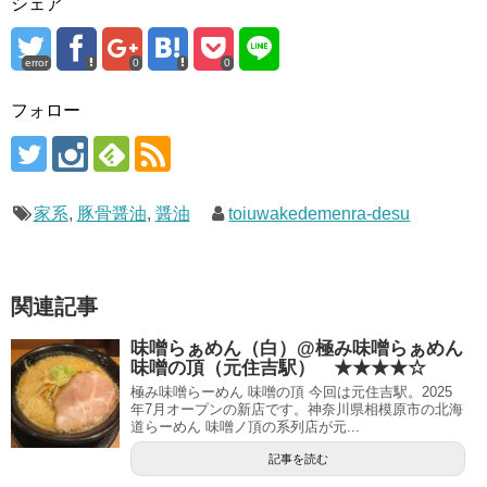
シェア
error
0
0
フォロー
家系
,
豚骨醤油
,
醤油
toiuwakedemenra-desu
関連記事
味噌らぁめん（白）@極み味噌らぁめん
味噌の頂（元住吉駅） ★★★★☆
極み味噌らーめん 味噌の頂 今回は元住吉駅。2025
年7月オープンの新店です。神奈川県相模原市の北海
道らーめん 味噌ノ頂の系列店が元...
記事を読む