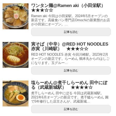
ワンタン麺@Ramen aki（小田栄駅）
★★★☆☆
Ramen aki 今回は小田栄駅。2024年5月オープンの
新店です。高級食パン専門店Omochiの新業態のお店
が小田栄にオープン。...
記事を読む
寅そば（中辛）@RED HOT NOODLES
赤寅（川崎駅） ★★★☆☆
RED HOT NOODLES 赤寅 今回川崎駅。2023年2月
オープンの新店です。らーめん 鶴本丸からのはしご
になります。玉グルー...
記事を読む
塩らーめん@煮干しらーめん 田中にぼ
る（武蔵新城駅） ★★★★☆
煮干しらーめん 田中にぼる 今回は武蔵新城駅。
2021年6月オープンの新店です。煮干鰮らーめん 圓
で5年修行した店主さんが、武蔵新城...
記事を読む