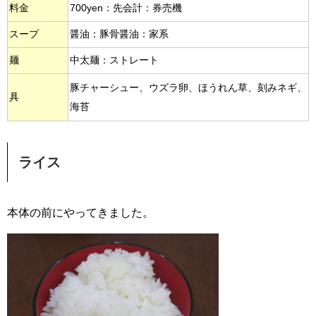
料金
700yen：先会計：券売機
スープ
醤油：豚骨醤油：家系
麺
中太麺：ストレート
豚チャーシュー、ウズラ卵、ほうれん草、刻みネギ、
具
海苔
ライス
本体の前にやってきました。