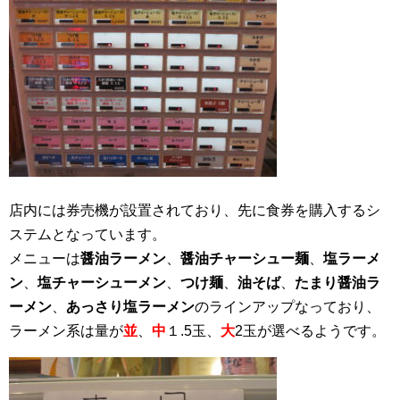
店内には券売機が設置されており、先に食券を購入するシ
ステムとなっています。
メニューは
醤油ラーメン
、
醤油チャーシュー麺
、
塩ラーメ
ン
、
塩チャーシューメン
、
つけ麺
、
油そば
、
たまり醤油ラ
ーメン
、
あっさり塩ラーメン
のラインアップなっており、
ラーメン系は量が
並
、
中
１.5玉、
大
2玉
が
選べるようです。