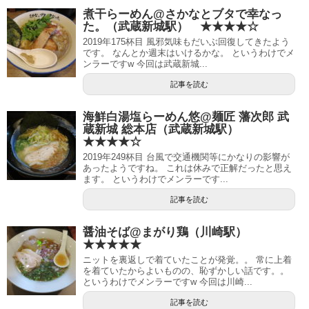
煮干らーめん@さかなとブタで幸なっ
た。（武蔵新城駅） ★★★★☆
2019年175杯目 風邪気味もだいぶ回復してきたよう
です。 なんとか週末はいけるかな。 というわけでメ
ンラーですw 今回は武蔵新城...
記事を読む
海鮮白湯塩らーめん悠@麺匠 藩次郎 武
蔵新城 総本店（武蔵新城駅）
★★★★☆
2019年249杯目 台風で交通機関等にかなりの影響が
あったようですね。 これは休みで正解だったと思え
ます。 というわけでメンラーです...
記事を読む
醤油そば@まがり鶏（川崎駅）
★★★★★
ニットを裏返しで着ていたことが発覚。。 常に上着
を着ていたからよいものの、恥ずかしい話です。。
というわけでメンラーですw 今回は川崎...
記事を読む