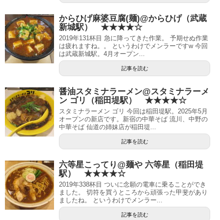
からひげ麻婆豆腐(麺)@からひげ（武蔵
新城駅） ★★★★☆
2019年131杯目 急に降ってきた作業。 予期せぬ作業
は疲れますね。。 というわけでメンラーですw 今回
は武蔵新城駅。4月オープン...
記事を読む
醤油スタミナラーメン@スタミナラーメ
ン ゴリ（稲田堤駅） ★★★★☆
スタミナラーメン ゴリ 今回は稲田堤駅。2025年5月
オープンの新店です。新宿の中華そば 流川、中野の
中華そば 仙道の姉妹店が稲田堤...
記事を読む
六等星こってり@麺や 六等星（稲田堤
駅） ★★★★☆
2019年338杯目 ついに念願の電車に乗ることができ
ました。 切符を買うところから頑張った甲斐があり
ましたね。 というわけでメンラー...
記事を読む