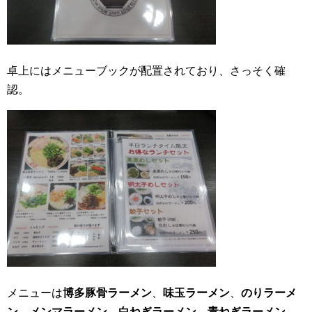
卓上にはメニューブックが配置されており、さっそく確
認。
メニューは
博多豚骨ラーメン
、
味玉ラーメン
、
のりラーメ
ン
、
メンマラーメン
、
白ねぎラーメン
、
青ねぎラーメン
、