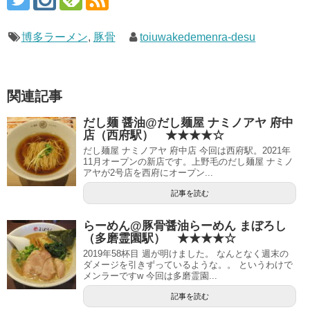
博多ラーメン
,
豚骨
toiuwakedemenra-desu
関連記事
だし麺 醤油@だし麺屋 ナミノアヤ 府中
店（西府駅） ★★★★☆
だし麺屋 ナミノアヤ 府中店 今回は西府駅。2021年
11月オープンの新店です。上野毛のだし麺屋 ナミノ
アヤが2号店を西府にオープン...
記事を読む
らーめん@豚骨醤油らーめん まぼろし
（多磨霊園駅） ★★★★☆
2019年58杯目 週が明けました。 なんとなく週末の
ダメージを引きずっているような。。 というわけで
メンラーですw 今回は多磨霊園...
記事を読む