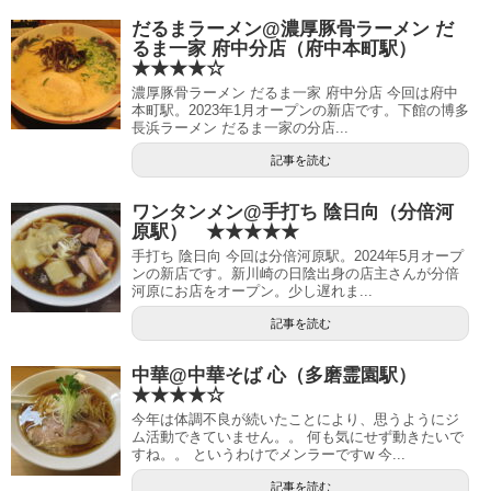
だるまラーメン@濃厚豚骨ラーメン だ
るま一家 府中分店（府中本町駅）
★★★★☆
濃厚豚骨ラーメン だるま一家 府中分店 今回は府中
本町駅。2023年1月オープンの新店です。下館の博多
長浜ラーメン だるま一家の分店...
記事を読む
ワンタンメン@手打ち 陰日向（分倍河
原駅） ★★★★★
手打ち 陰日向 今回は分倍河原駅。2024年5月オープ
ンの新店です。新川崎の日陰出身の店主さんが分倍
河原にお店をオープン。少し遅れま...
記事を読む
中華@中華そば 心（多磨霊園駅）
★★★★☆
今年は体調不良が続いたことにより、思うようにジ
ム活動できていません。。 何も気にせず動きたいで
すね。。 というわけでメンラーですw 今...
記事を読む