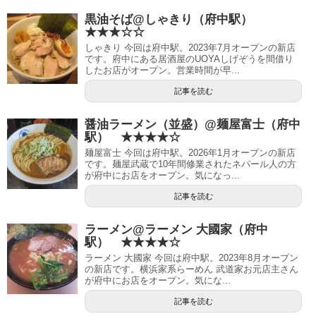
黒油そば@しゃきり（府中駅）
★★★☆☆
しゃきり 今回は府中駅。2023年7月オープンの新店
です。府中にある居酒屋のUOYAしげぞうを間借り
したお店がオープン。営業時間が早...
記事を読む
醤油ラーメン（並盛）@麺屋富士（府中
駅） ★★★★☆
麺屋富士 今回は府中駅。2026年1月オープンの新店
です。麺屋武蔵で10年間修業されたネパール人の方
が府中にお店をオープン。気になっ...
記事を読む
ラーメン@ラーメン 大國家（府中
駅） ★★★★☆
ラーメン 大國家 今回は府中駅。2023年8月オープン
の新店です。横浜家系らーめん 武道家お元店主さん
が府中にお店をオープン。気にな...
記事を読む