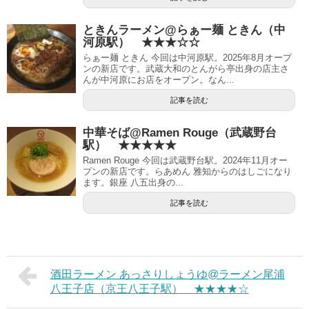
ときんラーメン@らぁー麺 ときん（中
河原駅） ★★★☆☆
らぁー麺 ときん 今回は中河原駅。2025年8月オープ
ンの新店です。武蔵大和のとんがら亭出身の店主さ
んが中河原にお店をオープン。なん...
記事を読む
中華そば@Ramen Rouge（武蔵野台
駅） ★★★★★
Ramen Rouge 今回は武蔵野台駅。2024年11月オー
プンの新店です。らあめん 雅知からのはしごになり
ます。銀座 八五出身の...
記事を読む
酒田ラーメン あっさりしょうゆ@ラーメン尾浦
八王子店（京王八王子駅） ★★★★☆