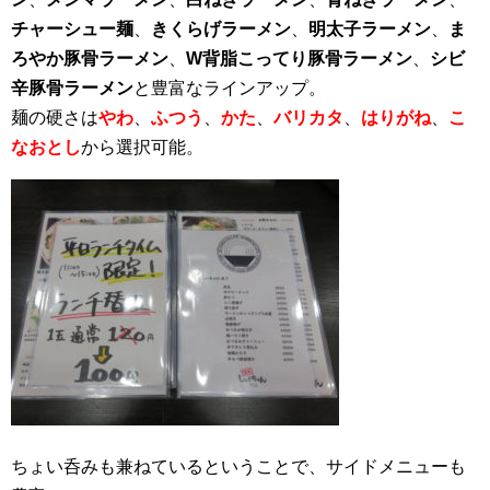
チャーシュー麺
、
きくらげラーメン
、
明太子ラーメン
、
ま
ろやか豚骨ラーメン
、
W背脂こってり豚骨ラーメン
、
シビ
辛豚骨ラーメン
と豊富なラインアップ。
麺の硬さは
やわ
、
ふつう
、
かた
、
バリカタ
、
はりがね
、
こ
なおとし
から選択可能。
ちょい呑みも兼ねているということで、サイドメニューも